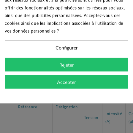
MXS est parfaite pour équiper votre puits.
offrir des fonctionnalités optimisées sur les réseaux sociaux,
ainsi que des publicités personnalisées. Acceptez-vous ces
Autres produits de la gamme :
cookies ainsi que les implications associées à l'utilisation de
-
La gamme MXS existe en version triphasée,
vos données personnelles ?
monophasée avec ou sans flotteur, avec ou sans coffret
de démarrage.
Configurer
Autres accessoires :
Rejeter
-
Cette pompe est livrée avec un câble de 20
mètres.
Accepter
Moteur
2900
tr
Référence
Désignation
Intensité
Co
Tension
(A)
(µ