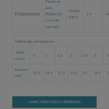
Pompe de
puits
MONO
F72G03031001
MXSM 303
3,4
1
230 V
0,45 kW
tout inox
Tableau des performances
Débit
0
1
1,5
2
2,5
3
3
(m3/h)
Pression
32,5
29,5
27,5
25,5
23
19,5
1
HMT
CARACTÉRISTIQUES GÉNÉRALES