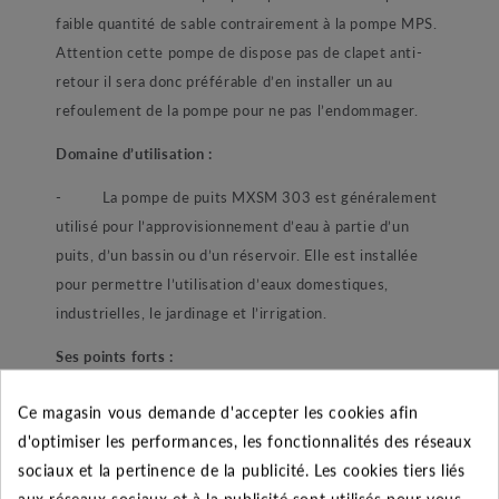
faible quantité de sable contrairement à la pompe MPS.
Attention cette pompe de dispose pas de clapet anti-
retour il sera donc préférable d’en installer un au
refoulement de la pompe pour ne pas l’endommager.
Domaine d’utilisation :
-
La pompe de puits MXSM 303 est généralement
utilisé pour l’approvisionnement d’eau à partie d’un
puits, d’un bassin ou d’un réservoir. Elle est installée
pour permettre l’utilisation d’eaux domestiques,
industrielles, le jardinage et l’irrigation.
Ses points forts :
-
Particulièrement robuste cette pompe en
Ce magasin vous demande d'accepter les cookies afin
matériaux inoxydables est dotée d’une double garniture
d'optimiser les performances, les fonctionnalités des réseaux
mécanique. Cette dernière permet une parfaite
sociaux et la pertinence de la publicité. Les cookies tiers liés
étanchéité du moteur. D’une fiabilité extrême la pompe
aux réseaux sociaux et à la publicité sont utilisés pour vous