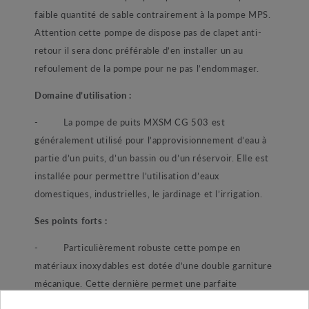
faible quantité de sable contrairement à la pompe MPS.
Attention cette pompe de dispose pas de clapet anti-
retour il sera donc préférable d’en installer un au
refoulement de la pompe pour ne pas l’endommager.
Domaine d’utilisation :
-
La pompe de puits MXSM CG 503 est
généralement utilisé pour l’approvisionnement d’eau à
partie d’un puits, d’un bassin ou d’un réservoir. Elle est
installée pour permettre l’utilisation d’eaux
domestiques, industrielles, le jardinage et l’irrigation.
Ses points forts :
-
Particulièrement robuste cette pompe en
matériaux inoxydables est dotée d’une double garniture
mécanique. Cette dernière permet une parfaite
étanchéité du moteur. D’une fiabilité extrême la pompe