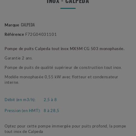
INOX - CALPEDA
CALPEDA
Marque
Référence
F72G04031101
Pompe de puits Calpeda tout inox MXSM CG 503 monophasée.
Garantie 2 ans.
Pompe de puits de qualité supérieur de construction tout inox.
Modèle monophasée 0,55 kW avec flotteur et condensateur
interne.
Débit (en m3/h):
2,5 à 8
Pression (en HMT):
8 à 28,5
Optez pour cette pompe immergée pour puits profond, la pompe
tout inox de Calpeda