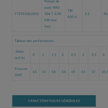
Pompe de
puits MXS
TRI
F72F03062001
306 T 0,90
2,2
N/
400 V
kW tout
inox
Tableau des performances
Débit
0
1
1,5
2
2,5
3
3,5
4
(m3/h)
Pression
65
61
58
54
49
43
37
30,
HMT
CARACTÉRISTIQUES GÉNÉRALES