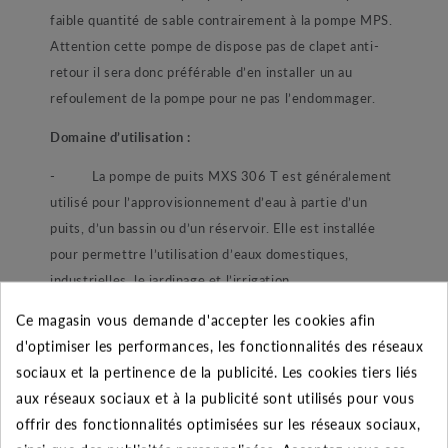
faible quantité de sable contrairement à la pompe MPS.
Attention cette pompe de dispose pas de clapet anti-
retour il sera donc préférable d’en installer un au
refoulement de la pompe pour ne pas l’endommager.
Domaine d’utilisation :
-
La pompe de puits MXS 306 T est généralement
utilisé pour l’approvisionnement d’eau à partie d’un
puits, d’un bassin ou d’un réservoir. Elle est installée
pour permettre l’utilisation d’eaux domestiques,
industrielles, le jardinage et l’irrigation.
Ses points forts :
Ce magasin vous demande d'accepter les cookies afin
d'optimiser les performances, les fonctionnalités des réseaux
-
Particulièrement robuste cette pompe en
sociaux et la pertinence de la publicité. Les cookies tiers liés
matériaux inoxydables est dotée d’une double garniture
aux réseaux sociaux et à la publicité sont utilisés pour vous
mécanique. Cette dernière permet une parfaite
offrir des fonctionnalités optimisées sur les réseaux sociaux,
étanchéité du moteur. D’une fiabilité extrême la pompe