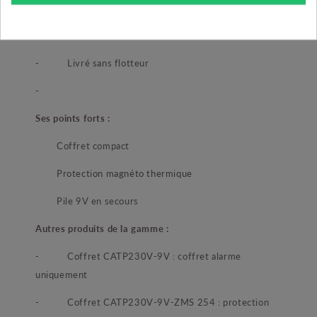
d’alimentation, disjonction ou niveau trop élevé
-
Dimensions : 170 x 140 x 100 mm
-
Livré sans flotteur
-
Ses points forts :
Coffret compact
Protection magnéto thermique
Pile 9V en secours
Autres produits de la gamme :
-
Coffret CATP230V-9V : coffret alarme
uniquement
-
Coffret CATP230V-9V-ZMS 254 : protection