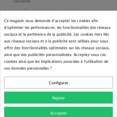
commande
- Protection électrique magnéto-thermique
réglable de 10 à 16 A pour 1 pompe
Ce magasin vous demande d'accepter les cookies afin
d'optimiser les performances, les fonctionnalités des réseaux
-
Bouton marche/arrêt Bouton test
sociaux et la pertinence de la publicité. Les cookies tiers liés
-
Voyant rouge alarme
aux réseaux sociaux et à la publicité sont utilisés pour vous
offrir des fonctionnalités optimisées sur les réseaux sociaux,
-
Alarme sonore
ainsi que des publicités personnalisées. Acceptez-vous ces
-
Contact sec de report alarme : 230V – 0,5 A
cookies ainsi que les implications associées à l'utilisation de
maxi
vos données personnelles ?
-
Bornier pour télécommande (flotteur)
Configurer
-
Fonctionne en 230 V monophasé. Cordon
d’alimentation de 1,5 m et prise mâle
Rejeter
-
Pile 9V.
Accepter
-
Déclenchement d’une alarme : Absence de