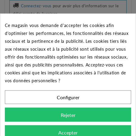
Connectez-vous
pour avoir plus d'information sur le
délai exacte de livraison
Ce magasin vous demande d'accepter les cookies afin
AJOUTER À MES PRÉFÉRENCES
d'optimiser les performances, les fonctionnalités des réseaux
AJOUTER AU COMPARATEUR
sociaux et la pertinence de la publicité. Les cookies tiers liés
aux réseaux sociaux et à la publicité sont utilisés pour vous
Imprimer
offrir des fonctionnalités optimisées sur les réseaux sociaux,
ainsi que des publicités personnalisées. Acceptez-vous ces
REMISE SUR LA QUANTITÉ
cookies ainsi que les implications associées à l'utilisation de
Appliquée dans le panier
vos données personnelles ?
Quantité
Remise
Vous économisez
Configurer
5
2%
Jusqu'à
4,34 €
Rejeter
10
5%
Jusqu'à
21,70 €
50
10%
Jusqu'à
217,00 €
Accepter