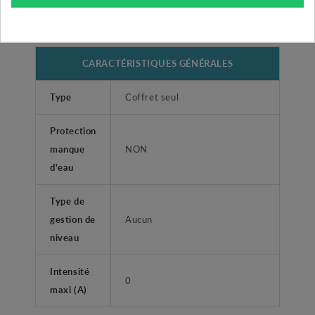
CARACTÉRISTIQUES GÉNÉRALES
Type
Coffret seul
Protection
manque
NON
d'eau
Type de
gestion de
Aucun
niveau
Intensité
0
maxi (A)