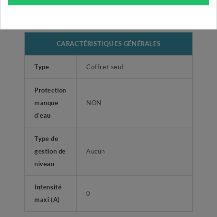
CARACTÉRISTIQUES GÉNÉRALES
Type
Coffret seul
Protection
manque
NON
d'eau
Type de
gestion de
Aucun
niveau
Intensité
0
maxi (A)