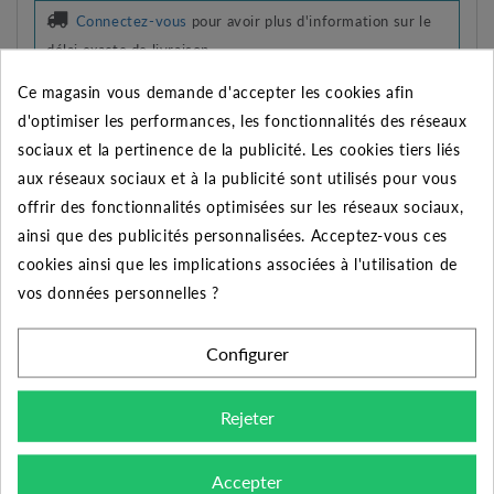
Connectez-vous
pour avoir plus d'information sur le
délai exacte de livraison
Ce magasin vous demande d'accepter les cookies afin
AJOUTER À MES PRÉFÉRENCES
d'optimiser les performances, les fonctionnalités des réseaux
AJOUTER AU COMPARATEUR
sociaux et la pertinence de la publicité. Les cookies tiers liés
aux réseaux sociaux et à la publicité sont utilisés pour vous
Imprimer
offrir des fonctionnalités optimisées sur les réseaux sociaux,
ainsi que des publicités personnalisées. Acceptez-vous ces
REMISE SUR LA QUANTITÉ
cookies ainsi que les implications associées à l'utilisation de
Appliquée dans le panier
vos données personnelles ?
Quantité
Remise
Vous économisez
Configurer
5
2%
Jusqu'à
3,46 €
Rejeter
10
5%
Jusqu'à
17,28 €
50
10%
Jusqu'à
172,75 €
Accepter