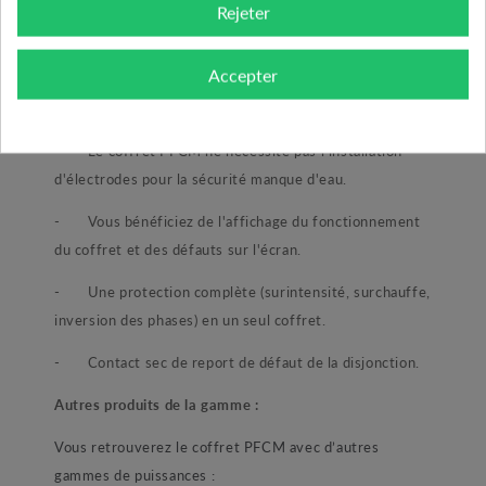
Rejeter
- Le coffret manque d’eau fonctionne dans un
forage, dans un puits ou dans une citerne.
Accepter
Ses points forts :
- Le coffret PFCM ne nécessite pas l'installation
d'électrodes pour la sécurité manque d'eau.
- Vous bénéficiez de l'affichage du fonctionnement
du coffret et des défauts sur l'écran.
- Une protection complète (surintensité, surchauffe,
inversion des phases) en un seul coffret.
- Contact sec de report de défaut de la disjonction.
Autres produits de la gamme :
Vous retrouverez le coffret PFCM avec d’autres
gammes de puissances :