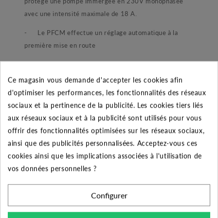
protège une pompe immergée en 230V monophasée
avec une intensité maximale de 18 A.
- Le PFCM effectue un réglage automatique à la
première mise en route
- Le calculateur électronique mémorise les
différentes périodes de pompage et d’arrêt dus au
Ce magasin vous demande d'accepter les cookies afin
manque d’eau.
d'optimiser les performances, les fonctionnalités des réseaux
sociaux et la pertinence de la publicité. Les cookies tiers liés
- Il inclut une fonction anti-bélier qui évite les
aux réseaux sociaux et à la publicité sont utilisés pour vous
redémarrages intempestifs dans les 10 secondes après
offrir des fonctionnalités optimisées sur les réseaux sociaux,
son arrêt.
ainsi que des publicités personnalisées. Acceptez-vous ces
- Il dispose également d’un contact sec pour
cookies ainsi que les implications associées à l'utilisation de
connecter un voyant en cas de disjonction.
vos données personnelles ?
Domaine d’utilisation :
Configurer
- Ce produit s’applique à toutes les pompes
immergées ou les pompes de surface monophasées.