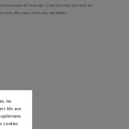
 votre pompe de relevage. L’alarme vous prévient en
tion avec des eaux usées peu agréables.
s, les
ers liés aux
s optimisées
es cookies