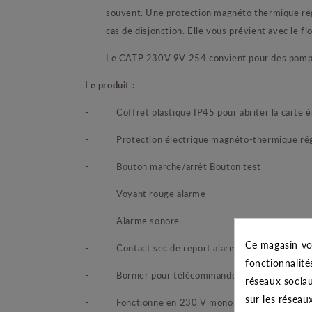
souvent. Une protection magnéto thermique régl
cas de disjonction. Elle vous prévient avec le f
Le CATP 230V 9V 254 convient pour des pomp
Le produit :
-
Coffret plastique IP45 pour abriter la cart
- Protection électrique magnéto-thermique régl
-
Bouton marche/arrêt Bouton test
-
Voyant rouge alarme
-
Alarme sonore
Ce magasin vo
-
Contact sec de report alarme : 230V – 0,5 A
fonctionnalité
-
Bornier pour télécommande (flotteur)
réseaux sociau
sur les réseau
-
Fonctionne en 230 V monophasé. Cordon d’al