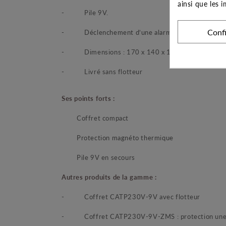
ainsi que les 
-
Pile 9V.
Conf
-
Déclenchement d’une alarme : Absence de d’al
-
Dimensions : 170 x 140 x 100 mm
-
Livré sans flotteur
Ses points forts :
Coffret compact
Protection magnéto thermique
Pile 9V en secours
Autres produits de la gamme :
-
Coffret CATP230V-9V avec flotteur
-
Coffret CATP230V-9V-ZMS : protection une 