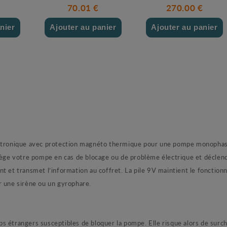
70.01 €
270.00 €
nier
Ajouter au panier
Ajouter au panier
ronique avec protection magnéto thermique pour une pompe monophasé
tège votre pompe en cas de blocage ou de problème électrique et déclench
t et transmet l’information au coffret. La pile 9V maintient le fonction
r une sirène ou un gyrophare.
 étrangers susceptibles de bloquer la pompe. Elle risque alors de surchau