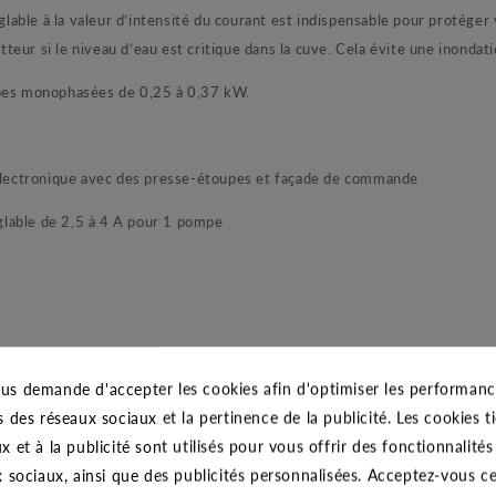
able à la valeur d’intensité du courant est indispensable pour protéger
lotteur si le niveau d’eau est critique dans la cuve. Cela évite une inonda
es monophasées de 0,25 à 0,37 kW.
e électronique avec des presse-étoupes et façade de commande
able de 2,5 à 4 A pour 1 pompe
us demande d'accepter les cookies afin d'optimiser les performance
 maxi
s des réseaux sociaux et la pertinence de la publicité. Les cookies ti
x et à la publicité sont utilisés pour vous offrir des fonctionnalité
x sociaux, ainsi que des publicités personnalisées. Acceptez-vous c
imentation de 1,5 m et prise mâle