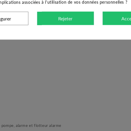
implications associées à l'utilisation de vos données personnelles ?
igurer
Rejeter
Acce
imentation, disjonction ou niveau trop élevé
pompe, alarme et flotteur alarme