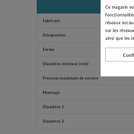
Ce magasin vo
fonctionnalité
Fabricant
réseaux sociau
sur les réseau
Désignation
ainsi que les 
Forme
Conf
Diamètre intérieur (mm)
Pression maximum de service
Montage
Diamètre 1
Diamètre 2