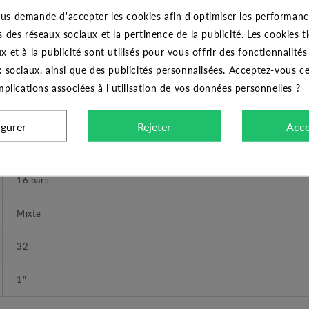
CARACTÉRISTIQUES GÉNÉRALES
us demande d'accepter les cookies afin d'optimiser les performance
s des réseaux sociaux et la pertinence de la publicité. Les cookies ti
CODITAL
x et à la publicité sont utilisés pour vous offrir des fonctionnalité
x sociaux, ainsi que des publicités personnalisées. Acceptez-vous c
Embout fileté PVC mixte 25/32x1"
implications associées à l'utilisation de vos données personnelles ?
Embout fileté
igurer
Rejeter
Acce
25
16 bars
Mixte
32
1"