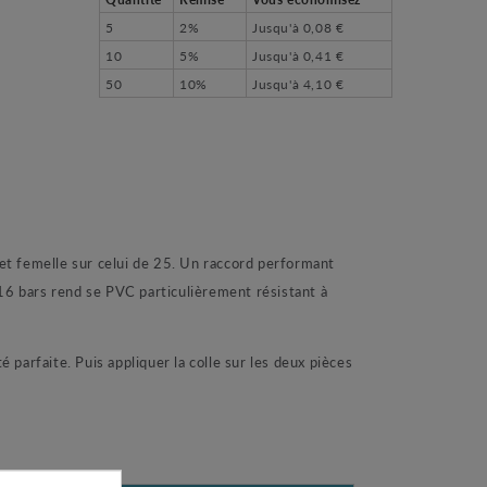
5
2%
Jusqu'à
0,08 €
10
5%
Jusqu'à
0,41 €
50
10%
Jusqu'à
4,10 €
et femelle sur celui de 25. Un raccord performant
 16 bars rend se PVC particulièrement résistant à
 parfaite. Puis appliquer la colle sur les deux pièces