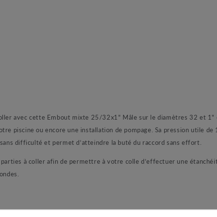
oller avec cette Embout mixte 25/32x1" Mâle sur le diamètres 32 et 1" 
tre piscine ou encore une installation de pompage. Sa pression utile de
sans difficulté et permet d’atteindre la buté du raccord sans effort.
arties à coller afin de permettre à votre colle d’effectuer une étanchéité
condes.