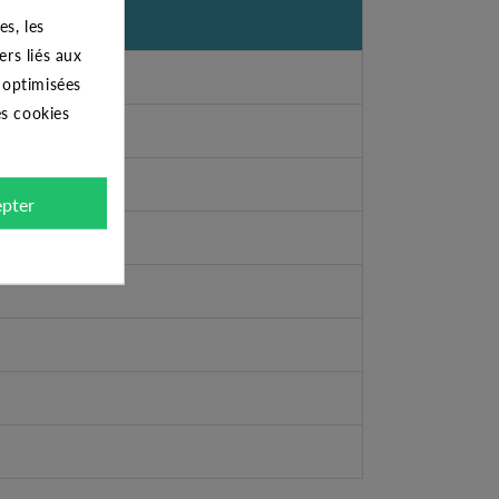
s, les
ers liés aux
s optimisées
es cookies
pter