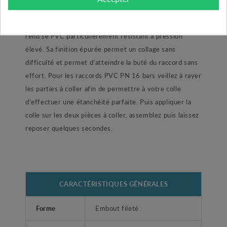
pression comme votre piscine ou encore une
installation de pompage. Sa pression utile de 16 bars
rend se PVC particulièrement résistant à pression
élevé. Sa finition épurée permet un collage sans
difficulté et permet d’atteindre la buté du raccord sans
effort. Pour les raccords PVC PN 16 bars veillez à rayer
les parties à coller afin de permettre à votre colle
d’effectuer une étanchéité parfaite. Puis appliquer la
colle sur les deux pièces à coller, assemblez puis laissez
reposer quelques secondes.
CARACTÉRISTIQUES GÉNÉRALES
Forme
Embout fileté