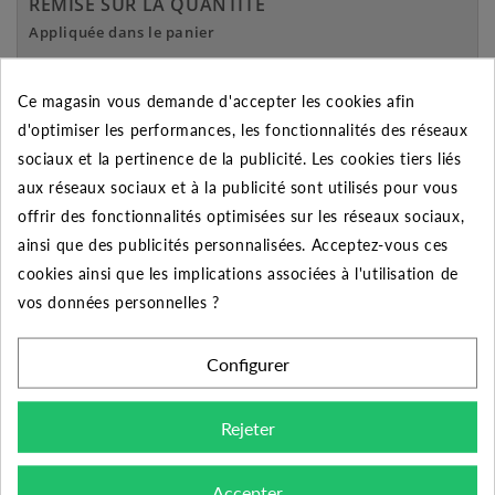
REMISE SUR LA QUANTITÉ
Appliquée dans le panier
Quantité
Remise
Vous économisez
Ce magasin vous demande d'accepter les cookies afin
5
2%
Jusqu'à
0,56 €
d'optimiser les performances, les fonctionnalités des réseaux
sociaux et la pertinence de la publicité. Les cookies tiers liés
10
5%
Jusqu'à
2,79 €
aux réseaux sociaux et à la publicité sont utilisés pour vous
50
10%
Jusqu'à
27,90 €
offrir des fonctionnalités optimisées sur les réseaux sociaux,
ainsi que des publicités personnalisées. Acceptez-vous ces
cookies ainsi que les implications associées à l'utilisation de
vos données personnelles ?
DESCRIPTION DU PRODUIT
Configurer
Découvrez la meilleure qualité des raccords PVC à
Rejeter
coller avec cette Embout mixte 90/75x3" Mâle sur le
diamètres 190 et 3" et femelle sur celui de 75. Un
raccord performant prévue pour les installations sous
Accepter