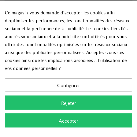
Appliquée dans le panier
Ce magasin vous demande d'accepter les cookies afin
Quantité
Remise
Vous économisez
d'optimiser les performances, les fonctionnalités des réseaux
sociaux et la pertinence de la publicité. Les cookies tiers liés
5
2%
Jusqu'à
0,11 €
aux réseaux sociaux et à la publicité sont utilisés pour vous
10
5%
Jusqu'à
0,53 €
offrir des fonctionnalités optimisées sur les réseaux sociaux,
ainsi que des publicités personnalisées. Acceptez-vous ces
50
10%
Jusqu'à
5,30 €
cookies ainsi que les implications associées à l'utilisation de
vos données personnelles ?
Configurer
DESCRIPTION DU PRODUIT
Rejeter
Découvrez la meilleure qualité des raccords PVC à
coller avec ce manchon 32x1" femelle sur les deux
Accepter
raccordements. Un raccord performant prévue pour les
installations sous pression comme votre piscine ou