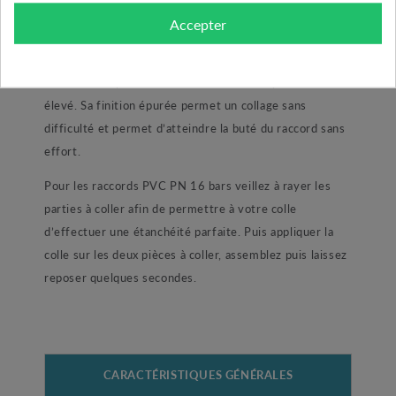
90. Un raccord performant prévue pour les installations
Accepter
sous pression comme votre piscine ou encore une
installation de pompage. Sa pression utile de 16 bars
rend se PVC particulièrement résistant à pression
élevé. Sa finition épurée permet un collage sans
difficulté et permet d’atteindre la buté du raccord sans
effort.
Pour les raccords PVC PN 16 bars veillez à rayer les
parties à coller afin de permettre à votre colle
d’effectuer une étanchéité parfaite. Puis appliquer la
colle sur les deux pièces à coller, assemblez puis laissez
reposer quelques secondes.
CARACTÉRISTIQUES GÉNÉRALES