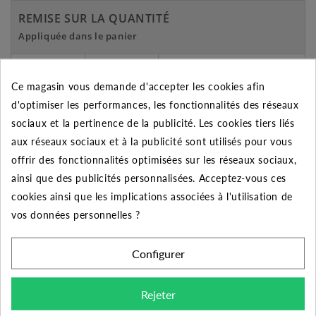
REMISE SUR LA QUANTITÉ
Appliquée dans le panier
Quantité
Remise
Vous économisez
Ce magasin vous demande d'accepter les cookies afin
5
2%
Jusqu'à
0,84 €
d'optimiser les performances, les fonctionnalités des réseaux
10
5%
Jusqu'à
4,18 €
sociaux et la pertinence de la publicité. Les cookies tiers liés
aux réseaux sociaux et à la publicité sont utilisés pour vous
50
10%
Jusqu'à
41,75 €
offrir des fonctionnalités optimisées sur les réseaux sociaux,
ainsi que des publicités personnalisées. Acceptez-vous ces
cookies ainsi que les implications associées à l'utilisation de
vos données personnelles ?
DESCRIPTION DU PRODUIT
Configurer
Découvrez la meilleure qualité des raccords PVC à
coller avec cette Embout mixte 90/110X2"1/2 Mâle
Rejeter
sur le diamètres 110 et 2"1/2 et femelle sur celui de