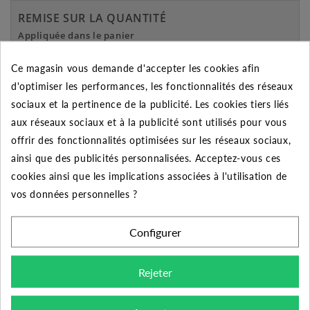
REMISE SUR LA QUANTITÉ
Appliquée dans le panier
Quantité
Remise
Vous économisez
Ce magasin vous demande d'accepter les cookies afin
d'optimiser les performances, les fonctionnalités des réseaux
5
2%
Jusqu'à
0,14 €
sociaux et la pertinence de la publicité. Les cookies tiers liés
10
5%
Jusqu'à
0,69 €
aux réseaux sociaux et à la publicité sont utilisés pour vous
offrir des fonctionnalités optimisées sur les réseaux sociaux,
50
10%
Jusqu'à
6,85 €
ainsi que des publicités personnalisées. Acceptez-vous ces
cookies ainsi que les implications associées à l'utilisation de
vos données personnelles ?
DESCRIPTION DU PRODUIT
Configurer
Découvrez la meilleure qualité des raccords PVC à
Rejeter
coller avec cette Embout mixte 40/50x1"1/2 Mâle sur
le diamètres 50 et 1"1/2 et femelle sur celui de 40. Un