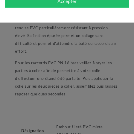
Accepter
raccord performant prévue pour les installations sous
pression comme votre piscine ou encore une
installation de pompage. Sa pression utile de 16 bars
rend se PVC particulièrement résistant à pression
élevé. Sa finition épurée permet un collage sans
difficulté et permet d’atteindre la buté du raccord sans
effort.
Pour les raccords PVC PN 16 bars veillez à rayer les
parties à coller afin de permettre à votre colle
d’effectuer une étanchéité parfaite. Puis appliquer la
colle sur les deux pièces à coller, assemblez puis laissez
reposer quelques secondes.
Embout fileté PVC mixte
Désignation