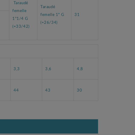
Taraudé
Taraudé
femelle
femelle 1" G
31
1"1/4 G
(=26/34)
(=33/42)
3,3
3,6
4,8
44
43
30