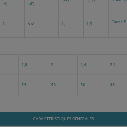
(A)
(µF)
Classe F
3
N/A
1,1
1,5
1,8
2
2,4
2,7
55
53
50
48
CARACTÉRISTIQUES GÉNÉRALES