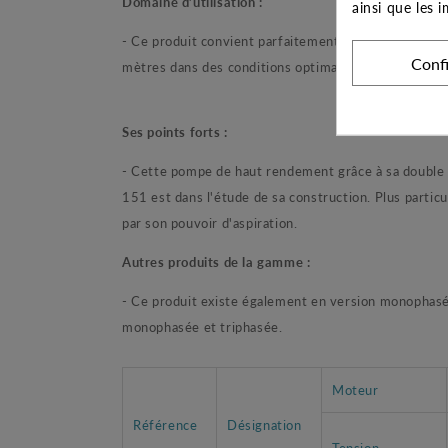
Domaine d’utilisation :
ainsi que les 
- Ce produit convient parfaitement pour des installa
Conf
mètres dans des conditions optimales on retrouve f
Ses points forts :
- Cette pompe de haut rendement grâce à sa double t
151 est dans l'étude de sa construction. Plus parti
par son pouvoir d'aspiration.
Autres produits de la gamme :
- Ce produit existe également en version monophasé
monophasée et triphasée.
Moteur
Référence
Désignation
Tension