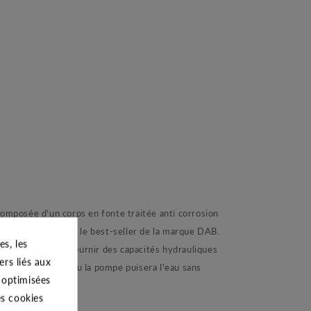
composée d’un corps en fonte traitée anti corrosion
rface Jet 151 est le best-seller de la marque DAB.
s, les
s permettent de fournir des capacités hydrauliques
ers liés aux
orps de pompe d'eau la pompe puisera l'eau sans
s optimisées
es cookies