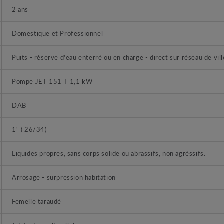
2 ans
Domestique et Professionnel
Puits - réserve d'eau enterré ou en charge - direct sur réseau de vill
Pompe JET 151 T 1,1 kW
DAB
1" ( 26/34)
Liquides propres, sans corps solide ou abrassifs, non agréssifs.
Arrosage - surpression habitation
Femelle taraudé