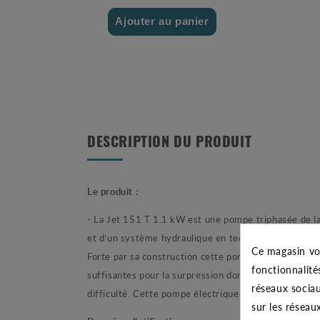
Ajouter au panier
DESCRIPTION DU PRODUIT
Le produit :
- La Jet 151 T 1.1 kW est une pompe triphasée de la 
et d’un système hydraulique en technopolymère. Comm
Ce magasin vo
Forte par sa construction cette pompe hors normes o
fonctionnalité
suffisantes pour la surpression domestique, l'arrosa
réseaux sociau
difficulté. Cette pompe électrique est donc un outil
sur les réseau