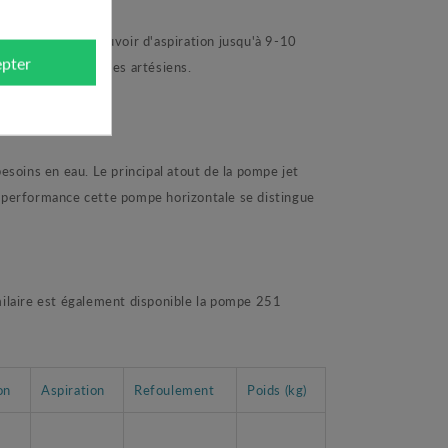
ns. Grâce à un pouvoir d'aspiration jusqu'à 9-10
pter
ou encore sur tubes artésiens.
soins en eau. Le principal atout de la pompe jet
te performance cette pompe horizontale se distingue
ilaire est également disponible la pompe 251
on
Aspiration
Refoulement
Poids (kg)
5