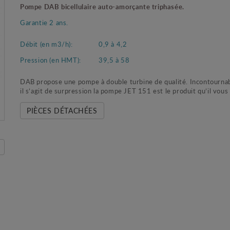
Pompe DAB bicellulaire auto-amorçante triphasée.
Garantie 2 ans.
Débit (en m3/h):
0,9 à 4,2
Pression (en HMT):
39,5 à 58
DAB propose une pompe à double turbine de qualité. Incontourna
il s’agit de surpression la pompe JET 151 est le produit qu’il vous
PIÈCES DÉTACHÉES