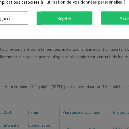
implications associées à l'utilisation de vos données personnelles ?
tions de surpression d’habitation, d'arrosage et de nombreuses applicatio
igurer
Rejeter
Acce
réquemment cette pompe de surface en aspiration sur un puits, une cuve 
urbine convient parfaitement aux installations demandant d’important be
culièrement le corps de pompe, disposant d'un injecteur venturis de hau
e et en version pré équipée (PRED) pour automatisation. Un modèle sim
2800
tr/min
Puissance mécanique
Protecti
Intensité
Condensateur
(kW)
(CV)
IP 44-5