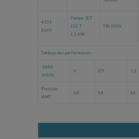
Pompe JET
4101-
151 T
TRI 400V
0145
1,1 kW
Tableau des performances
Débit
0
0,9
1,2
(m3/h)
Pression
60
58
56
HMT