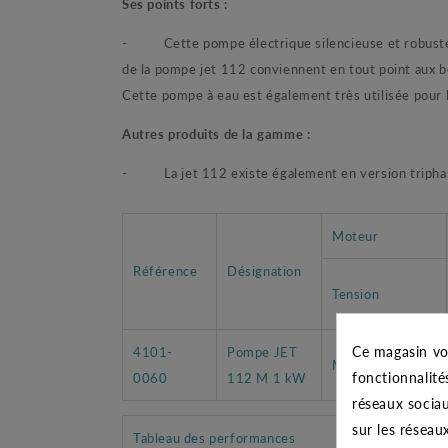
Ses points forts :
- Cette pompe électrique silencieuse et robuste, co
de la pompe jet 112 conviennent en tout point aux 
Cette pompe à eau est également très utilisée pour 
Autres produits de la gamme :
- La jet 112 existe également en version triphasé
Moteur
Référence
Désignation
Tension
Ce magasin vo
4101-
Pompe JET
MONO 230V
fonctionnalité
0060
112 M 1 kW
réseaux sociau
sur les réseau
Tableau des performances