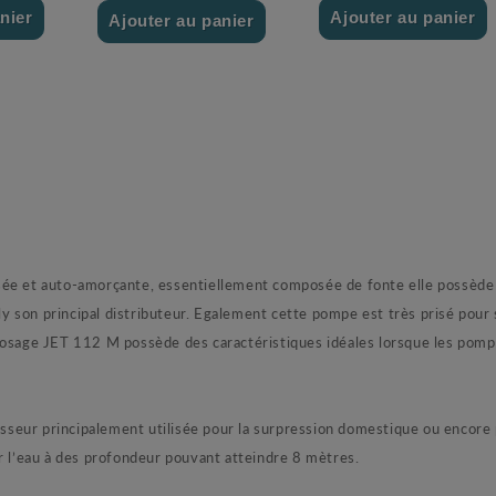
nier
Ajouter au panier
Ajouter au panier
 auto-amorçante, essentiellement composée de fonte elle possède un
son principal distributeur. Egalement cette pompe est très prisé pour s
rosage JET 112 M possède des caractéristiques idéales lorsque les pompe
 principalement utilisée pour la surpression domestique ou encore pou
r l’eau à des profondeur pouvant atteindre 8 mètres.