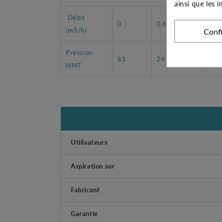
ainsi que les 
Débit
0
0,6
1,2
(m3/h)
Conf
Pression
61
24
48
HMT
Utilisateurs
Aspiration sur
Fabricant
Garantie