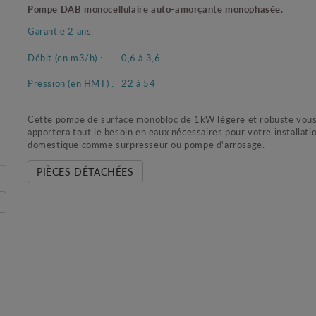
Pompe DAB monocellulaire auto-amorçante monophasée.
Garantie 2 ans.
Débit (en m3/h) :
0,6 à 3,6
Pression (en HMT) :
22 à 54
Cette pompe de surface monobloc de 1kW légère et robuste vou
apportera tout le besoin en eaux nécessaires pour votre installati
domestique comme surpresseur ou pompe d'arrosage.
PIÈCES DÉTACHÉES