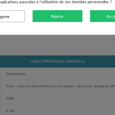
implications associées à l'utilisation de vos données personnelles ?
2
2,4
3
3,6
igurer
Rejeter
Acce
42,8
38,8
34,8
20
CARACTÉRISTIQUES GÉNÉRALES
Domestique
Puits - réserve d'eau enterré ou en charge - direct sur réseau de vill
DAB
2 ans