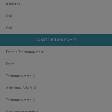
8 mètres
OUI
OUI
CONSTRUCTION POMPE
Fonte / Technopolymère
Fonte
Technopolymère A
Acier inox AISI 416
Technopolymère A
Garniture mécanique