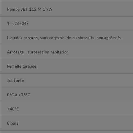
Pompe JET 112 M 1 kW
1" ( 26/34)
Liquides propres, sans corps solide ou abrassifs, non agréssifs.
Arrosage - surpression habitation
Femelle taraudé
Jet fonte
0°C à +35°C
+40°C
8 bars