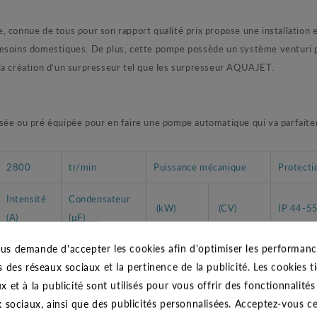
nnue de tous pour son rapport qualité prix propose une installation et
besoins domestiques. De plus, cette pompe possède un système venturi 
la création d’un surpresseur tel que les surpresseur AQUAJET.
e ou pré équipée pour en faire une pompe automatique qui va parfait
2800
tr/min
Puissance mécanique
Protecti
Intensité
Condensateur
(kW)
(CV)
IP 44-5
(A)
(µF)
us demande d'accepter les cookies afin d'optimiser les performance
6,2
25
1
1,36
Classe F
s des réseaux sociaux et la pertinence de la publicité. Les cookies ti
x et à la publicité sont utilisés pour vous offrir des fonctionnalité
x sociaux, ainsi que des publicités personnalisées. Acceptez-vous c