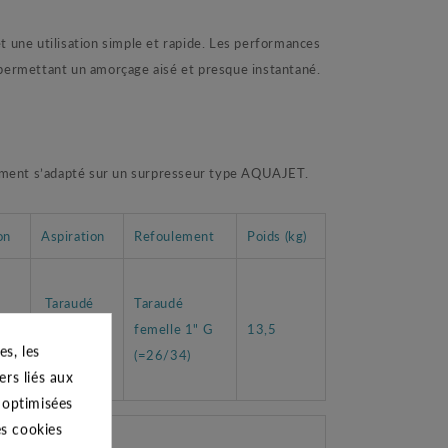
 une utilisation simple et rapide. Les performances
permettant un amorçage aisé et presque instantané.
ement s’adapté sur un surpresseur type AQUAJET.
on
Aspiration
Refoulement
Poids (kg)
5
Taraudé
Taraudé
femelle 1"
femelle 1" G
13,5
s, les
G (=26/34)
(=26/34)
ers liés aux
s optimisées
es cookies