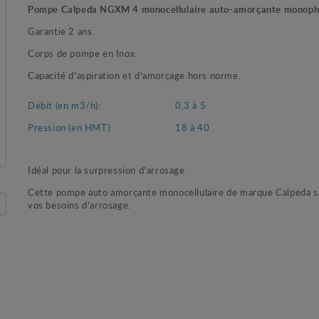
Pompe Calpeda NGXM 4 monocellulaire auto-amorçante monoph
Garantie 2 ans.
Corps de pompe en Inox.
Capacité d'aspiration et d'amorçage hors norme.
Débit (en m3/h):
0,3 à 5
Pression (en HMT):
18 à 40
Idéal pour la surpression d'arrosage.
Cette pompe auto amorçante monocellulaire de marque Calpeda s
vos besoins d'arrosage.