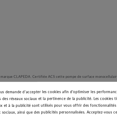
e CLAPEDA. Certifiée ACS cette pompe de surface monocellulaire est 
et sa roue en laiton garatissent une robustesse et fiabilité à toutes ép
 ainsi qu’un système venturi pour un amorçage sans effort. En effet, c
us demande d'accepter les cookies afin d'optimiser les performance
lle propose ainsi de nouvelles possibilités lors de hauteurs d’aspiration
s des réseaux sociaux et la pertinence de la publicité. Les cookies ti
x et à la publicité sont utilisés pour vous offrir des fonctionnalité
x sociaux, ainsi que des publicités personnalisées. Acceptez-vous c