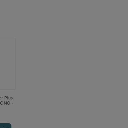
r Plus
MONO -
€