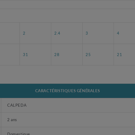
2
2.4
3
4
31
28
25
21
CARACTÉRISTIQUES GÉNÉRALES
CALPEDA
2 ans
Domestique