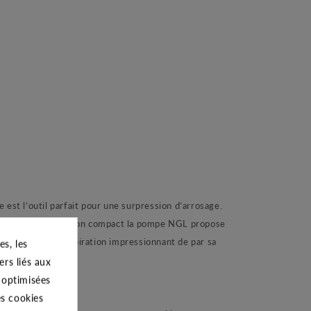
l’outil parfait pour une surpression d’arrosage.
reuves. De construction compact la pompe NGL propose
e un pouvoir d’aspiration impressionnant de par sa
s, les
ers liés aux
s optimisées
es cookies