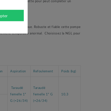
eur manométrique cette pour peut compléter un
pter
 de surface échoue. Robuste et fiable cette pompe
ionnement temporaire anormal. Choisissez la NGL pour
on
Aspiration
Refoulement
Poids (kg)
Taraudé
Taraudé
femelle 1"
femelle 1" G
10,3
G (=26/34)
(=26/34)