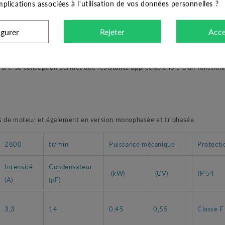
e ou de surpression d’habitation. Associé à un réservoir et un contact
implications associées à l'utilisation de vos données personnelles ?
igurer
Rejeter
Acce
un amorçage simple et rapide dans des conditions que d’autre pompe
nfort. Sa conception permet une résistance appréciable lors d’un fonct
de moteur et également en version monophasée et triphasée.
2800
tr/min
Puissance mécanique
Protecti
Intensité
Condensateur
(kW)
(CV)
IP 54
(A)
(µF)
3,3
14
0,45
0,55
Classe F