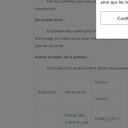
- Elle est parfaite pour vos utilisations d’arrosag
ainsi que les 
surpresseur.
Conf
Ses points forts :
- La pompe auto-amorçante NGL de Calpeda permet 
d’arrosage est silencieuse pour votre plus grand co
plus de sécurité.
Autres produits de la gamme :
- Ce produit est proposé dans divers puissances 
Moteur
Référence
Désignation
Tension
Pompe NGL
MONO 230 V
2 M 0,45 kW