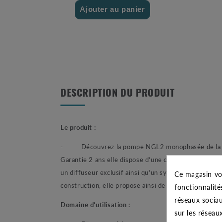
Ajouter au panier
DESCRIPTION DU PRODUIT
Le produit :
- Découvrez la pompe NGL2 monophasée de la marqu
Garantie 2 ans elle dispose d’une construction font
un diffuseur exclusif ainsi qu’un système venturi p
Ce magasin vo
construction, elle propose ainsi de nouvelles possibi
fonctionnalité
réseaux sociau
Domaine d’utilisation :
sur les réseau