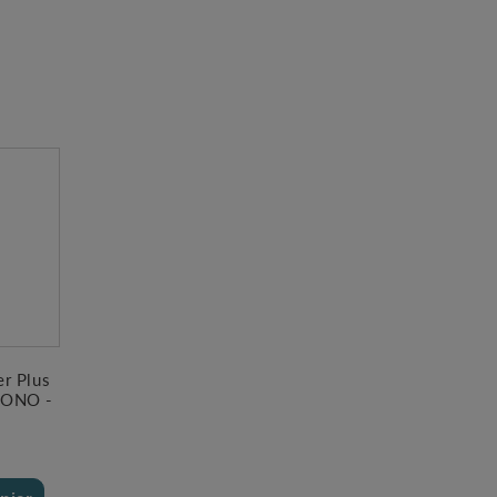
r Plus
MONO -
€