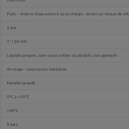
Puits - réserve d'eau enterré ou en charge - direct sur réseau de vill
2 ans
1" ( 26/34)
Liquides propres, sans corps solides ou abrasifs, non agressifs.
Arrosage - surpression habitation
Femelle taraudé
0°C à +35°C
+40°C
8 bars