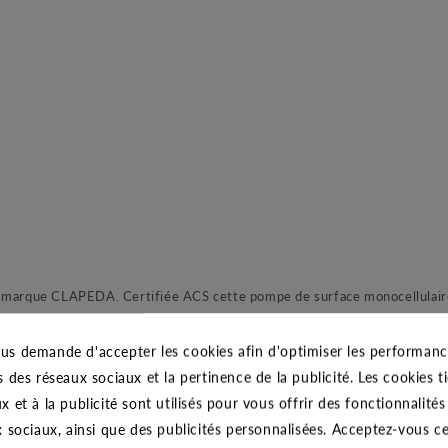
e CLAPEDA. Certifiée ACS cette pompe de surface monocellulaire est 
e et matériaux inoxydable pour une robustesse et fiabilité à toutes ép
our un amorçage sans effort. En effet, cette pompe auto-amorçante délivr
us demande d'accepter les cookies afin d'optimiser les performance
lités lors de hauteurs d’aspirations n’excèdent pas 9 mètres.
s des réseaux sociaux et la pertinence de la publicité. Les cookies ti
x et à la publicité sont utilisés pour vous offrir des fonctionnalité
x sociaux, ainsi que des publicités personnalisées. Acceptez-vous c