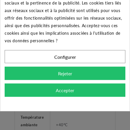
Liquides propres, sans corps
sociaux et la pertinence de la publicité. Les cookies tiers liés
Type liquide
solide ou abrassifs, non
aux réseaux sociaux et à la publicité sont utilisés pour vous
agréssifs.
offrir des fonctionnalités optimisées sur les réseaux sociaux,
ainsi que des publicités personnalisées. Acceptez-vous ces
Arrosage - surpression
cookies ainsi que les implications associées à l'utilisation de
Application
habitation
vos données personnelles ?
Type de
Configurer
Femelle taraudé
refoulement
Rejeter
Gammes
Jet fonte
Plage de
Accepter
température
0°C à +35°C
liquide
Température
ambiante
+40°C