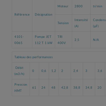
Moteur
2800
tr/min
Référence
Désignation
Intensité
Condens
Tension
(A)
(µF)
4101-
Pompe JET
TRI
2,5
N/A
0065
112 T 1 kW
400V
Tableau des performances
Débit
0
0,6
1,2
2
2,4
3
3,6
(m3/h)
Pression
61
24
48
42,8
38,8
34,8
20
HMT