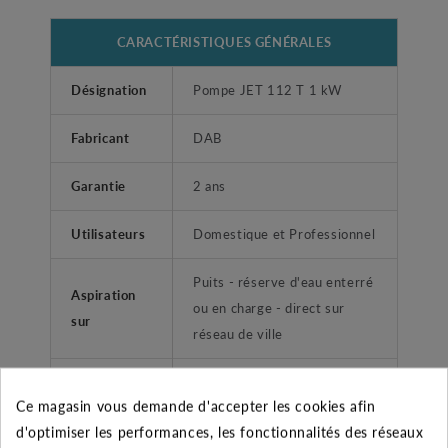
CARACTÉRISTIQUES GÉNÉRALES
Désignation
Pompe JET 112 T 1 kW
Fabricant
DAB
Garantie
2 ans
Utilisateurs
Domestique et Professionnel
Puits - réserve d'eau enterré
Aspiration
ou en charge - direct sur
sur
réseau de ville
Diamètre de
1" ( 26/34)
Ce magasin vous demande d'accepter les cookies afin
refoulement
d'optimiser les performances, les fonctionnalités des réseaux