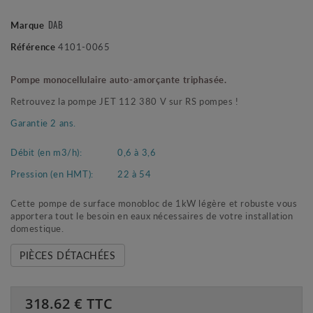
DAB
Marque
Référence
4101-0065
Pompe monocellulaire auto-amorçante triphasée.
Retrouvez la pompe JET 112 380 V sur RS pompes !
Garantie 2 ans.
Débit (en m3/h):
0,6 à 3,6
Pression (en HMT):
22 à 54
Cette pompe de surface monobloc de 1kW légère et robuste vous
apportera tout le besoin en eaux nécessaires de votre installation
domestique.
PIÈCES DÉTACHÉES
318.62
€ TTC