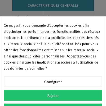
CARACTÉRISTIQUES GÉNÉRALES
Garantie
2 ans
Ce magasin vous demande d'accepter les cookies afin
Fabricant
DAB
d'optimiser les performances, les fonctionnalités des réseaux
sociaux et la pertinence de la publicité. Les cookies tiers liés
Livrées avec 20 mètres d
Accessoires
aux réseaux sociaux et à la publicité sont utilisés pour vous
ecâble
offrir des fonctionnalités optimisées sur les réseaux sociaux,
ainsi que des publicités personnalisées. Acceptez-vous ces
Domestique et
Utilisateurs
cookies ainsi que les implications associées à l'utilisation de
Professionnel
vos données personnelles ?
Pompe immergée PULSAR
Désignation
50/50 M
Configurer
Aspiration sur
Puits - citernes
Rejeter
Diamètre de