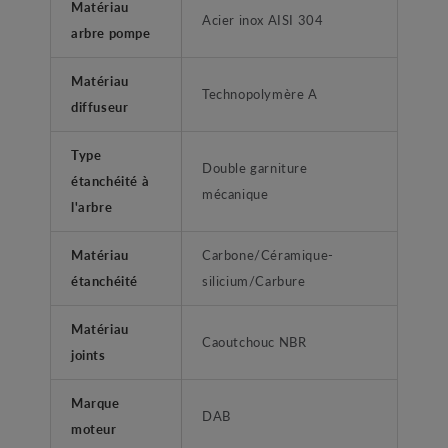
Matériau
Acier inox AISI 304
arbre pompe
Matériau
Technopolymère A
diffuseur
Type
Double garniture
étanchéité à
mécanique
l'arbre
Matériau
Carbone/Céramique-
étanchéité
silicium/Carbure
Matériau
Caoutchouc NBR
joints
Marque
DAB
moteur