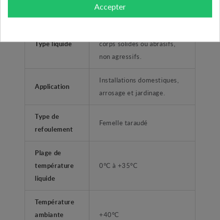
1"1/4 (33/42)
Accepter
refoulement
Liquides propres, sans
Type liquide
corps solides ou abrasifs,
non agressifs.
Installations domestiques,
Application
arrosage et jardinage.
Type de
Femelle taraudé
refoulement
Plage de
température
0°C à +35°C
liquide
Température
ambiante
+40°C