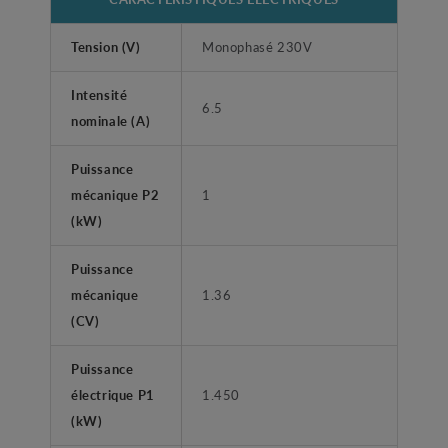
Tension (V)
Monophasé 230V
Intensité
6.5
nominale (A)
Puissance
mécanique P2
1
(kW)
Puissance
mécanique
1.36
(CV)
Puissance
électrique P1
1.450
(kW)