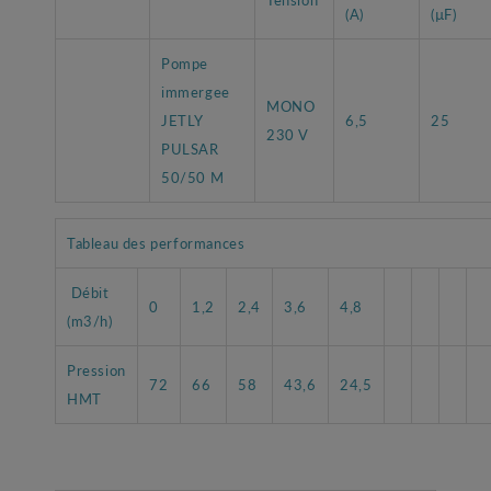
(A)
(µF)
Pompe
immergee
MONO
JETLY
6,5
25
230 V
PULSAR
50/50 M
Tableau des performances
Débit
0
1,2
2,4
3,6
4,8
(m3/h)
Pression
72
66
58
43,6
24,5
HMT