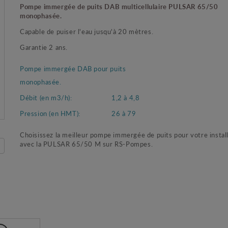
Pompe immergée de puits DAB multicellulaire PULSAR 65/50
monophasée.
Capable de puiser l'eau jusqu'à 20 mètres.
Garantie 2 ans.
Pompe immergée DAB pour puits
monophasée.
Débit (en m3/h):
1,2 à 4,8
Pression (en HMT):
26 à 79
Choisissez la meilleur pompe immergée de puits pour votre instal
avec la PULSAR 65/50 M sur RS-Pompes.