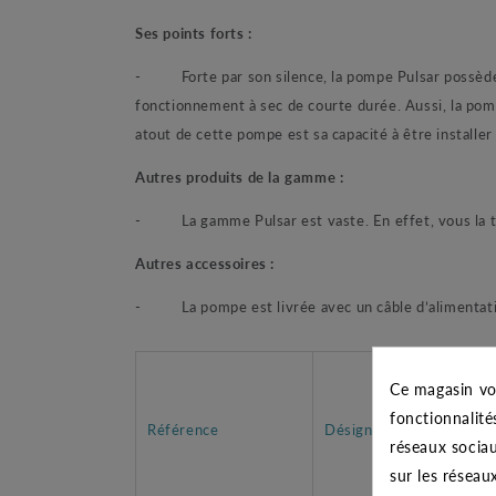
Ses points forts :
- Forte par son silence, la pompe Pulsar possède 
fonctionnement à sec de courte durée. Aussi, la po
atout de cette pompe est sa capacité à être installer
Autres produits de la gamme :
- La gamme Pulsar est vaste. En effet, vous la tr
Autres accessoires :
- La pompe est livrée avec un câble d’alimentati
Ce magasin vo
fonctionnalité
Référence
Désignation
réseaux sociau
sur les réseau