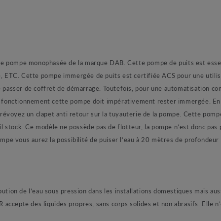
e monophasée de la marque DAB. Cette pompe de puits est essentiel
ne, ETC. Cette pompe immergée de puits est certifiée ACS pour une utili
asser de coffret de démarrage. Toutefois, pour une automatisation comp
du fonctionnement cette pompe doit impérativement rester immergée. En e
révoyez un clapet anti retour sur la tuyauterie de la pompe. Cette pom
u’il stock. Ce modèle ne possède pas de flotteur, la pompe n’est donc pa
ompe vous aurez la possibilité de puiser l’eau à 20 mètres de profondeur 
on de l’eau sous pression dans les installations domestiques mais aussi 
accepte des liquides propres, sans corps solides et non abrasifs. Elle n