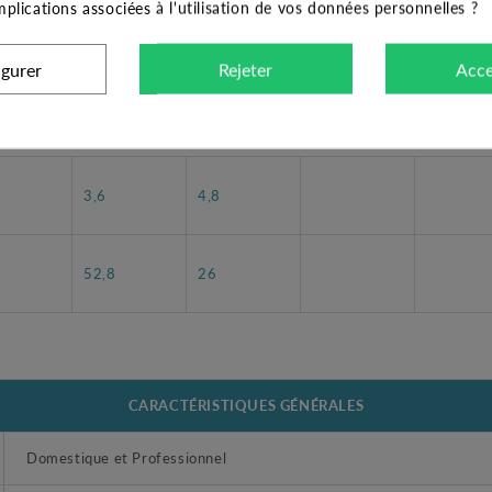
implications associées à l'utilisation de vos données personnelles ?
AR
MONO 230 V
7,8
30
1,2
1,
igurer
Rejeter
Acce
3,6
4,8
52,8
26
CARACTÉRISTIQUES GÉNÉRALES
Domestique et Professionnel