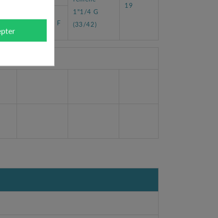
19
1"1/4 G
5
CLASSE F
(33/42)
pter