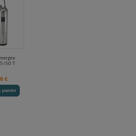
mergée
5/50 T
8 €
u panier