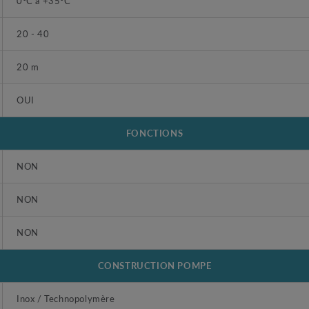
0°C à +35°C
20 - 40
20 m
OUI
FONCTIONS
NON
NON
NON
CONSTRUCTION POMPE
Inox / Technopolymère