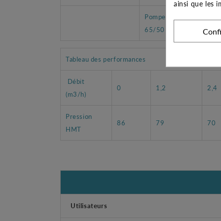
ainsi que les 
Pompe immergée PULS
65/50 M
Conf
Tableau des performances
Débit
0
1,2
2,4
(m3/h)
Pression
86
79
70
HMT
Utilisateurs