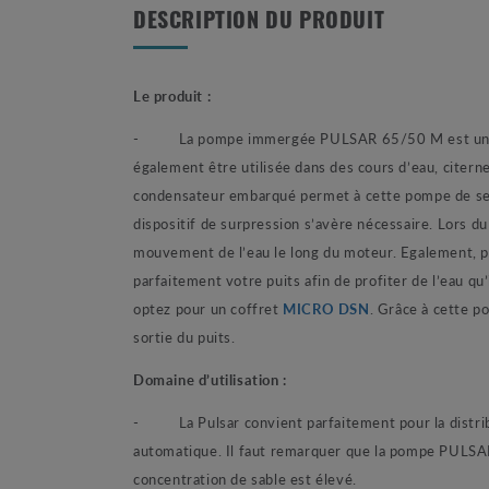
DESCRIPTION DU PRODUIT
Le produit :
- La pompe immergée PULSAR 65/50 M est une pomp
également être utilisée dans des cours d’eau, citer
condensateur embarqué permet à cette pompe de se p
dispositif de surpression s’avère nécessaire. Lors 
mouvement de l’eau le long du moteur. Egalement, p
parfaitement votre puits afin de profiter de l’eau q
optez pour un coffret
MICRO DSN
. Grâce à cette p
sortie du puits.
Domaine d’utilisation :
- La Pulsar convient parfaitement pour la distributi
automatique. Il faut remarquer que la pompe PULSAR 
concentration de sable est élevé.