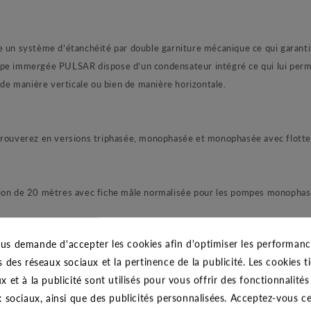
un système d’étanchéité par double garniture mécanique ce qui garant
mpe immergée PULSAR dispose d’un condensateur intégré ce qui lui perm
 de manière verticale ou bien de manière horizontale.
ouverez en versions triphasée, monophasée et monophasée avec flotteu
on de 20 mètres avec fiche mâle normalisée pour les pompes monophas
us demande d'accepter les cookies afin d'optimiser les performance
Moteur
2800
tr/min
Puissance méc
s des réseaux sociaux et la pertinence de la publicité. Les cookies ti
x et à la publicité sont utilisés pour vous offrir des fonctionnalité
Condensateur
Tension
Intensité (A)
(kW)
(C
x sociaux, ainsi que des publicités personnalisées. Acceptez-vous c
(µF)