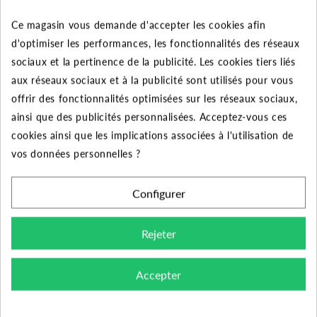
Tableau des performances
Ce magasin vous demande d'accepter les cookies afin
Débit
d'optimiser les performances, les fonctionnalités des réseaux
0
1,2
2,4
3,6
4,8
(m3/h)
sociaux et la pertinence de la publicité. Les cookies tiers liés
aux réseaux sociaux et à la publicité sont utilisés pour vous
Pression
86
79
70
52,8
26
offrir des fonctionnalités optimisées sur les réseaux sociaux,
HMT
ainsi que des publicités personnalisées. Acceptez-vous ces
cookies ainsi que les implications associées à l'utilisation de
vos données personnelles ?
CARACTÉRISTIQUES GÉNÉRALES
Configurer
Livrée avec 20 m de câble
Accessoires
et un flotteur
Rejeter
Pompe immergée PULSAR
Accepter
Désignation
65/50 MA
Garantie
2 ans