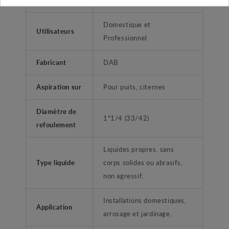
Domestique et
Utilisateurs
Professionnel
Fabricant
DAB
Aspiration sur
Pour puits, citernes
Diamètre de
1"1/4 (33/42)
refoulement
Liquides propres, sans
Type liquide
corps solides ou abrasifs,
non agressif.
Installations domestiques,
Application
arrosage et jardinage.