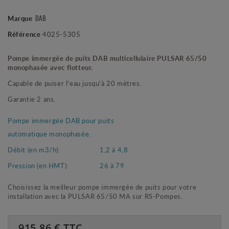
DAB
Marque
Référence
4025-5305
Pompe immergée de puits DAB multicellulaire PULSAR 65/50
monophasée avec flotteur.
Capable de puiser l'eau jusqu'à 20 mètres.
Garantie 2 ans.
Pompe immergée DAB pour puits
automatique monophasée.
Débit (en m3/h):
1,2 à 4,8
Pression (en HMT):
26 à 79
Choisissez la meilleur pompe immergée de puits pour votre
installation avec la PULSAR 65/50 MA sur RS-Pompes.
915.86
€ TTC