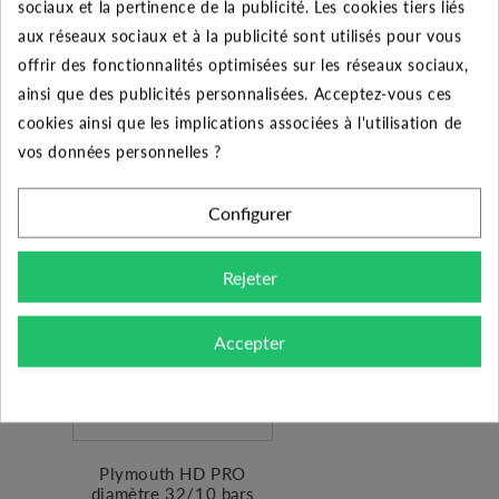
sociaux et la pertinence de la publicité. Les cookies tiers liés
aux réseaux sociaux et à la publicité sont utilisés pour vous
Plymouth PEHD Bande
Bleue ∅ 32/16 bars -
offrir des fonctionnalités optimisées sur les réseaux sociaux,
25 mètres
ainsi que des publicités personnalisées. Acceptez-vous ces
58.80 €
cookies ainsi que les implications associées à l'utilisation de
vos données personnelles ?
Ajouter au panier
Configurer
Rejeter
Accepter
Plymouth HD PRO
diamètre 32/10 bars