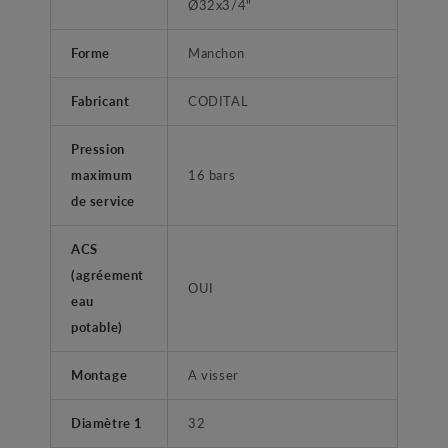
Ø32x3/4"
Forme
Manchon
Fabricant
CODITAL
Pression
maximum
16 bars
de service
ACS
(agréement
OUI
eau
potable)
Montage
A visser
Diamètre 1
32