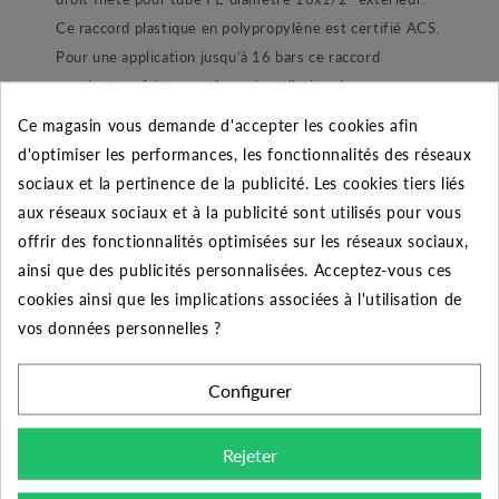
Ce raccord plastique en polypropylène est certifié ACS.
Pour une application jusqu’à 16 bars ce raccord
convient parfaitement à une installation de pompage ou
encore d’arrosage automatique enterré. Dans sa
Ce magasin vous demande d'accepter les cookies afin
conception le raccord est composé d’un joint torique
d'optimiser les performances, les fonctionnalités des réseaux
lubrifié pour une étanchéité parfaite. Ensuite nous
sociaux et la pertinence de la publicité. Les cookies tiers liés
retrouvons une bague de blocage de joint afin de ne pas
aux réseaux sociaux et à la publicité sont utilisés pour vous
le perdre lors du montage et démontage du raccord.
offrir des fonctionnalités optimisées sur les réseaux sociaux,
Une bague de blocage en POM blanc permettant de
ainsi que des publicités personnalisées. Acceptez-vous ces
maintenir le tube. Et enfin une bague de serrage
cookies ainsi que les implications associées à l'utilisation de
ergonomique qui à pour but de refermer et maintenir
vos données personnelles ?
l’ensemble.
Configurer
Conseil de montage :
Rejeter
Pour bien monter ce raccord voici une procédure