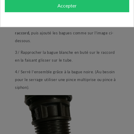
simple,
Accepter
1/ démonté la bague noire du raccord.
2/ Emboité votre tube PE en buter
au fond du
raccord,
puis ajouté les bagues comme sur l’image ci-
dessous.
3/ Rapprocher la bague blanche en buté sur le raccord
en la faisant glisser sur le tube.
4/ Serré l’ensemble grâce à la bague noire. (Au besoin
pour le serrage utiliser une pince multiprise ou pince à
siphon).