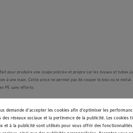
rfait pour produire une coupe précise et propre sur les tuyaux et tubes
ion à une main. Cette pince ne permet pas de couper le bois ou le métal.
es PE sans efforts.
us demande d'accepter les cookies afin d'optimiser les performance
s des réseaux sociaux et la pertinence de la publicité. Les cookies ti
CARACTÉRISTIQUES GÉNÉRALES
x et à la publicité sont utilisés pour vous offrir des fonctionnalité
x sociaux, ainsi que des publicités personnalisées. Acceptez-vous c