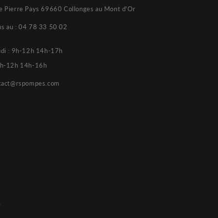
e Pierre Pays 69660 Collonges au Mont d'Or
s au :
04 78 33 50 02
udi : 9h-12h 14h-17h
 9h-12h 14h-16h
tact@rspompes.com
e