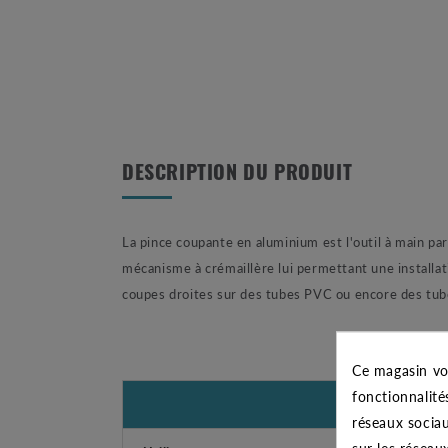
DESCRIPTION DU PRODUIT
La pince coupante en aluminium est l'outil à main pa
mécanisme à crémaillère lui permettant une installat
coupes droites sur des tubes PVC ou encore des tub
Ce magasin vo
fonctionnalité
réseaux sociau
sur les réseau