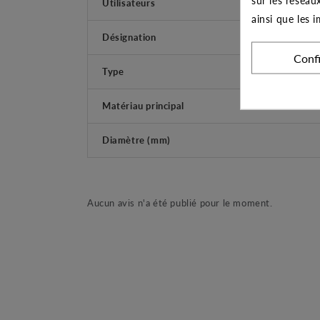
Utilisateurs
ainsi que les 
Désignation
Conf
Type
Matériau principal
Diamètre (mm)
Aucun avis n'a été publié pour le moment.