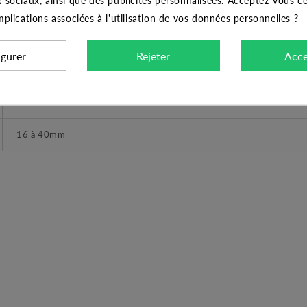
Domestique et Professionnel
implications associées à l'utilisation de vos données personnelles ?
Pince coupante pour tubes PVC et tubes PE 16 à 40mm
igurer
Rejeter
Acce
Pince coupante
Aluminium
16 à 40mm