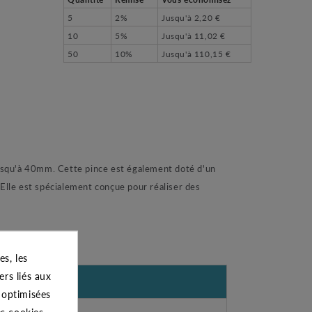
5
2%
Jusqu'à
2,20 €
10
5%
Jusqu'à
11,02 €
50
10%
Jusqu'à
110,15 €
 jusqu'à 40mm. Cette pince est également doté d'un
 Elle est spécialement conçue pour réaliser des
s, les
ers liés aux
s optimisées
es cookies