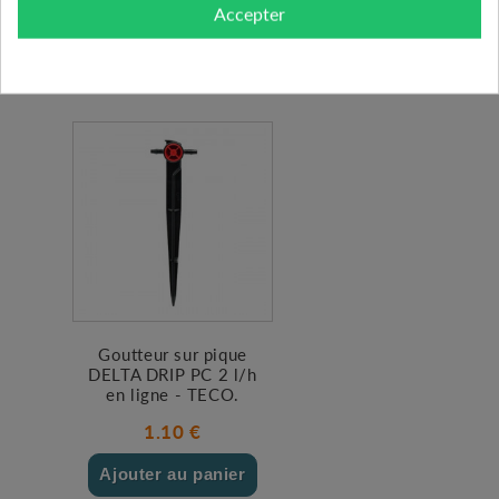
1.86 €
Accepter
Ajouter au panier
Goutteur sur pique
DELTA DRIP PC 2 l/h
en ligne - TECO.
1.10 €
Ajouter au panier