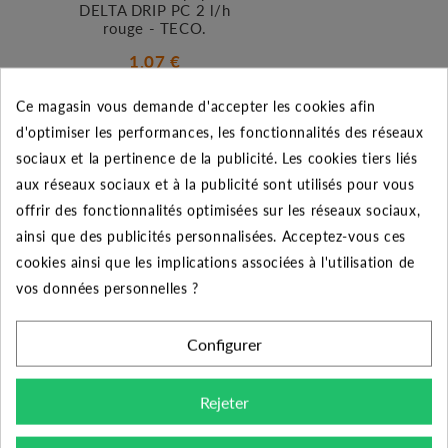
DELTA DRIP PC 2 l/h
rouge - TECO.
1.07 €
Ajouter au panier
Ce magasin vous demande d'accepter les cookies afin
d'optimiser les performances, les fonctionnalités des réseaux
sociaux et la pertinence de la publicité. Les cookies tiers liés
aux réseaux sociaux et à la publicité sont utilisés pour vous
offrir des fonctionnalités optimisées sur les réseaux sociaux,
ainsi que des publicités personnalisées. Acceptez-vous ces
cookies ainsi que les implications associées à l'utilisation de
vos données personnelles ?
Configurer
Goutteur sur pique
OTTIMA 360° PC 30
Rejeter
l/h - TECO.