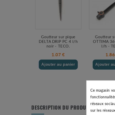
Goutteur sur pique
Goutteur s
DELTA DRIP PC 4 l/h
OTTIMA 36
noir - TECO.
l/h - 
1.07 €
1.86
Ajouter au panier
Ajouter a
Ce magasin vo
fonctionnalité
réseaux sociau
DESCRIPTION DU PRODUIT
sur les réseau