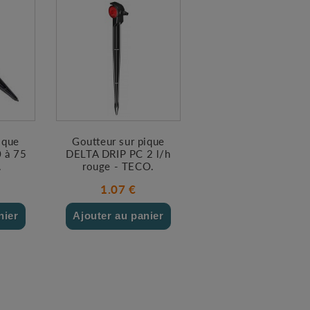
ique
Goutteur sur pique
 à 75
DELTA DRIP PC 2 l/h
.
rouge - TECO.
1.07 €
nier
Ajouter au panier