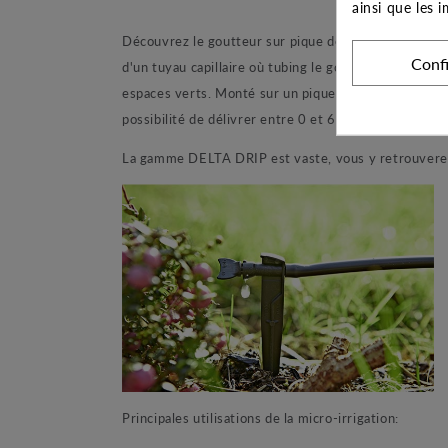
ainsi que les 
Découvrez le goutteur sur pique de la marque TECO, 
Conf
d'un tuyau capillaire où tubing le goutteur sur pique
espaces verts. Monté sur un pique ce goutteur individ
possibilité de délivrer entre 0 et 6 L/h à vos plant
La gamme DELTA DRIP est vaste, vous y retrouverez d
Principales utilisations de la micro-irrigation: