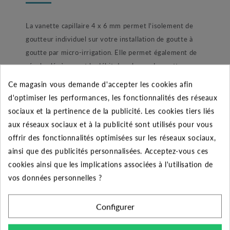
La vanette capillaire 4 x 6 mm permet l'isolement de
goutteur individuel sur votre installation de goutte à
goutte par micro-irrigation. Elle permet également de
réguler légèrement le débit dans le cas de goutteurs
non régulés. Sa tête ronde dispose d'un repère vous
Ce magasin vous demande d'accepter les cookies afin
indiquant l'état d'ouverture ou de fermeture du flux.
d'optimiser les performances, les fonctionnalités des réseaux
Cette vanne capillaire s'adapte au tubing (microtube) de
sociaux et la pertinence de la publicité. Les cookies tiers liés
4 x 6 mm, ses embouts plats et coniques épousent
aux réseaux sociaux et à la publicité sont utilisés pour vous
parfaitement la forme intérieure du tube. Egalement
offrir des fonctionnalités optimisées sur les réseaux sociaux,
elle est équipée d'ergots de non-retour sur ses deux
ainsi que des publicités personnalisées. Acceptez-vous ces
raccords. Une fois votre capillaire installé jusqu'à la
cookies ainsi que les implications associées à l'utilisation de
butée l'ergot permet un maintien parfait même lorsque
vos données personnelles ?
le réseau est en pression.
Configurer
Principales utilisations de la micro-irrigation:
Arrosage de potager et serre, la possibilité de choisir