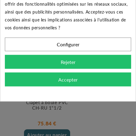
offrir des fonctionnalités optimisées sur les réseaux sociaux,
185.51 €
ainsi que des publicités personnalisées. Acceptez-vous ces
Ajouter au panier
cookies ainsi que les implications associées à l'utilisation de
vos données personnelles ?
Configurer
Rejeter
Accepter
Clapet à boule PVC
CH-RU 1"1/2
75.84 €
Ajouter au panier