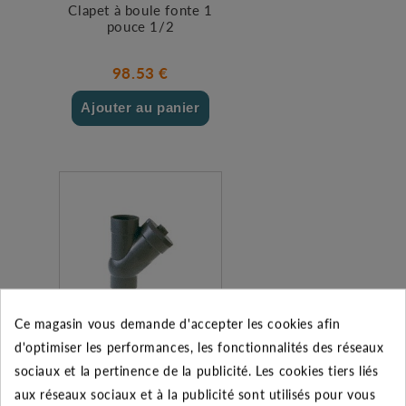
Clapet à boule fonte 1
pouce 1/2
98.53 €
Ajouter au panier
Ce magasin vous demande d'accepter les cookies afin
d'optimiser les performances, les fonctionnalités des réseaux
Clapet à boule PVC 1
sociaux et la pertinence de la publicité. Les cookies tiers liés
1/2"
aux réseaux sociaux et à la publicité sont utilisés pour vous