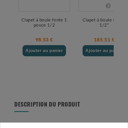
Clapet à boule fonte 1
Clapet à boule PVC 1
pouce 1/2
1/2"
98.53 €
185.51 €
Ajouter au panier
Ajouter au panier
DESCRIPTION DU PRODUIT
Retrouvez le clapet anti-retour CH-RU en PVC