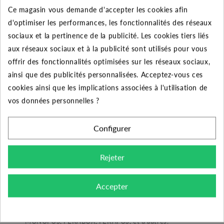
diamètre 1 pouce 1/2 pour votre station de relevage
Ce magasin vous demande d'accepter les cookies afin
domestique. Utilisé dans les réseaux d’adductions
d'optimiser les performances, les fonctionnalités des réseaux
d’eau, de distributions et d’évacuations. Il convient à
sociaux et la pertinence de la publicité. Les cookies tiers liés
des eaux usées, chargées mais également à des
aux réseaux sociaux et à la publicité sont utilisés pour vous
produits visqueux. Provocant de faible perte de charge
offrir des fonctionnalités optimisées sur les réseaux sociaux,
le clapet de retenue CH-RU se positionne de manière
ainsi que des publicités personnalisées. Acceptez-vous ces
verticale ou horizontale (logement de la boule au-
cookies ainsi que les implications associées à l'utilisation de
dessus de l’axe de la canalisation). Composé de 8 pièces
vos données personnelles ?
toutes démontables pour le nettoyage annuel ce clapet
est principalement conçu de PVC-U et EPDM.
Configurer
Dans ses caractéristiques techniques le clapet Ch-Ru
1"1/2 est préconisé pour une pression maximale de
Rejeter
service de 10 bars ainsi qu’une température de fluide
maxi de +60°C. Conforme à la norme EN 12050-4
Accepter
(station de relevage) il équipe de nombreuses cuves de
relevage de la marque JETLY comme les stations
MONOFOS, FEKABOX, FEKAFOS, et d’autres.