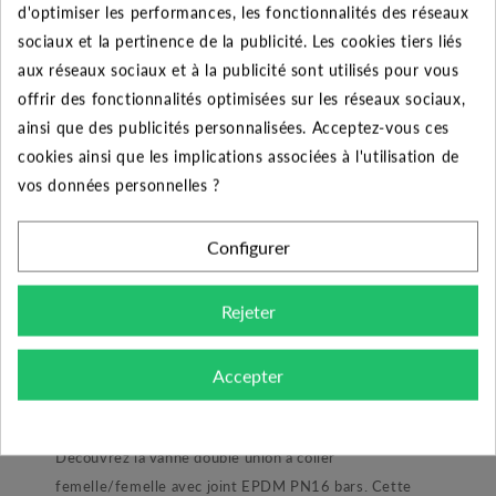
d'optimiser les performances, les fonctionnalités des réseaux
sociaux et la pertinence de la publicité. Les cookies tiers liés
Colle à PVC - 237ml
aux réseaux sociaux et à la publicité sont utilisés pour vous
offrir des fonctionnalités optimisées sur les réseaux sociaux,
ainsi que des publicités personnalisées. Acceptez-vous ces
9.99 €
cookies ainsi que les implications associées à l'utilisation de
vos données personnelles ?
Ajouter au panier
Configurer
Rejeter
DESCRIPTION DU PRODUIT
Accepter
Produit :
Découvrez la vanne double union à coller
femelle/femelle avec joint EPDM PN16 bars. Cette