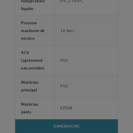
température
0°C à +40°C
liquide
Pression
maximum de
16 bars
service
ACS
(agréement
OUI
eau potable)
Matériau
PVC
principal
Matériau
EPDM
joints
DIMENSIONS