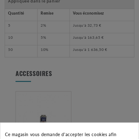
Appliquée dans le panier
Quantité
Remise
Vous économisez
5
2%
Jusqu'à
32,73 €
10
5%
Jusqu'à
163,65 €
50
10%
Jusqu'à
1 636,50 €
ACCESSOIRES
Ce magasin vous demande d'accepter les cookies afin