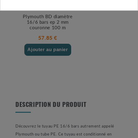
Plymouth BD diamètre
16/6 bars ep 2 mm
couronne 100 m
57.85 €
Ajouter au panier
DESCRIPTION DU PRODUIT
Découvrez le tuyau PE 16/6 bars autrement appelé
Plymouth ou tube PE. Ce tuyau est conditionné en