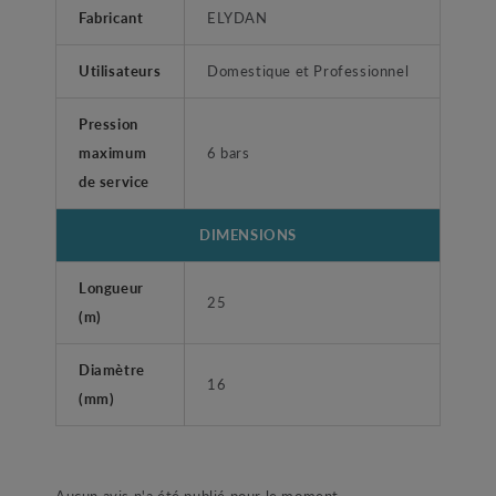
Fabricant
ELYDAN
Utilisateurs
Domestique et Professionnel
Pression
maximum
6 bars
de service
DIMENSIONS
Longueur
25
(m)
Diamètre
16
(mm)
Aucun avis n'a été publié pour le moment.