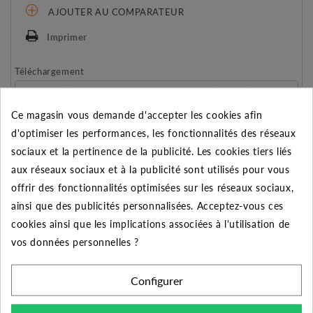
AJOUTER AU COMPARATEUR
Imprimer
Téléchargement
MONTAGE RACCORDS PLASSON (83.38K)
7140 PLASSON (1.04M)
Ce magasin vous demande d'accepter les cookies afin
d'optimiser les performances, les fonctionnalités des réseaux
sociaux et la pertinence de la publicité. Les cookies tiers liés
REMISE SUR LA QUANTITÉ
aux réseaux sociaux et à la publicité sont utilisés pour vous
Appliquée dans le panier
offrir des fonctionnalités optimisées sur les réseaux sociaux,
Quantité
Remise
Vous économisez
ainsi que des publicités personnalisées. Acceptez-vous ces
cookies ainsi que les implications associées à l'utilisation de
5
2%
Jusqu'à
5,63 €
vos données personnelles ?
10
5%
Jusqu'à
28,14 €
Configurer
50
10%
Jusqu'à
281,35 €