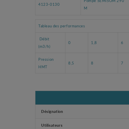
Pompe SEMISOM 290
4123-0130
M
Tableau des performances
Débit
0
1,8
6
(m3/h)
Pression
8,5
8
7
HMT
Désignation
Utilisateurs