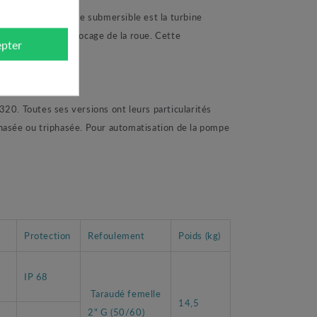
t de cette pompe submersible est la turbine
nt le risque de blocage de la roue. Cette
pter
 Toutes ses versions ont leurs particularités
hasée ou triphasée. Pour automatisation de la pompe
Protection
Refoulement
Poids (kg)
IP 68
Taraudé femelle
14,5
2" G (50/60)