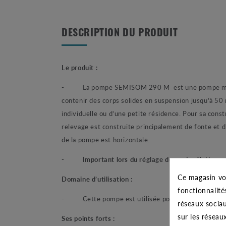
DESCRIPTION DU PRODUIT
Le produit :
- La pompe SEMISOM 290 M est une pompe monopha
contenir des corps solides en suspension jusqu’à 50
individuelle ou d’une petite résidence. Pour sa co
relevage est construite principalement de fonte et d’
de la pompe est horizontale.
-
Important lors du réglage du ou des flotteur
Ce magasin vo
Domaine d’utilisation :
fonctionnalité
- Cette pompe est utilisée pour les évacuations d’e
réseaux sociau
sur les réseau
Ses points forts :