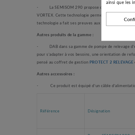
ainsi que les 
- La SEMISOM 290 propose de nombreux avantages p
VORTEX. Cette technologie permet de créer un phénom
Conf
technologie a fait ses preuves aux fils des années e
Autres produits de la gamme :
- DAB dans sa gamme de pompe de relevage d’eaux 
pour s’adapter à vos besoins, une orientation de re
pensé au coffret de gestion
PROTECT 2 RELEVAGE
Autres accessoires :
- Ce produit est équipé d’un câble d’alimentatio
Référence
Désignation