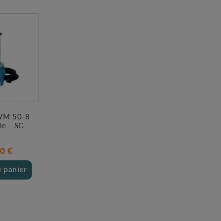
VM 50-8
le - SG
0 €
u panier