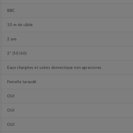
BBC
10 m de câble
2 ans
2" (50/60)
Eaux chargées et usées domestique non agressives.
Femelle taraudé
OUI
OUI
OUI