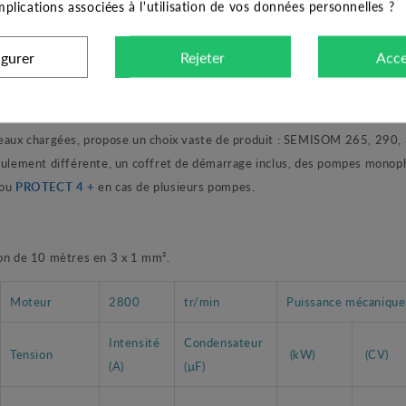
implications associées à l'utilisation de vos données personnelles ?
armi lesquels, un condensateur intégré à la pompe. Le principal atou
ène de tourbillon dans la volute de la pompe et ainsi limiter grandeme
igurer
Rejeter
Acce
t procure une véritable sérénité quant au fonctionnement de la pompe.
chargées, propose un choix vaste de produit : SEMISOM 265, 290, 320.
foulement différente, un coffret de démarrage inclus, des pompes monop
ou
PROTECT 4 +
en cas de plusieurs pompes.
n de 10 mètres en 3 x 1 mm².
Moteur
2800
tr/min
Puissance mécanique
Intensité
Condensateur
Tension
(kW)
(CV)
(A)
(µF)