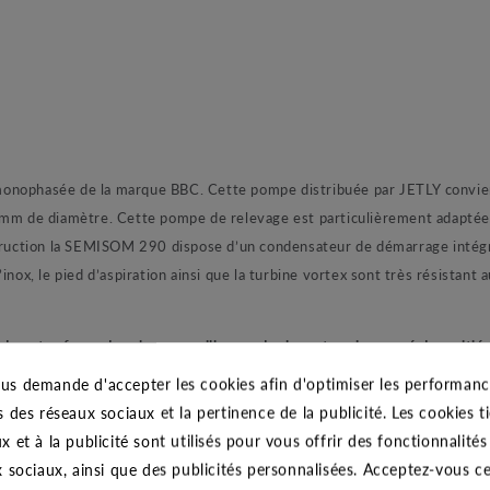
sée de la marque BBC. Cette pompe distribuée par JETLY convient 
 mm de diamètre. Cette pompe de relevage est particulièrement adaptée 
nstruction la SEMISOM 290 dispose d’un condensateur de démarrage intég
inox, le pied d’aspiration ainsi que la turbine vortex sont très résistant
s de votre fosse de relevage veillez garder le moteur immergé de moitié
us demande d'accepter les cookies afin d'optimiser les performance
s des réseaux sociaux et la pertinence de la publicité. Les cookies ti
aux chargées d’habitation individuelle, d’une petite résidence, d’une 
x et à la publicité sont utilisés pour vous offrir des fonctionnalité
x sociaux, ainsi que des publicités personnalisées. Acceptez-vous c