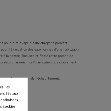
pour le relevage d’eaux chargées pouvant
pour l’évacuation des eaux vannes d’une habitation
ré à la pompe. Robuste et fiable cette pompe de
 aux eaux chargées. Ici l’orientation du refoulement
 afin de le préserver de l’échauffement.
s, les
ers liés aux
ferme, etc.
s optimisées
es cookies