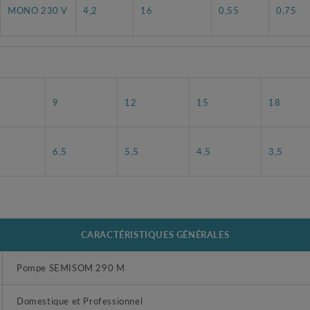
MONO 230 V
4,2
16
0,55
0,75
9
12
15
18
6,5
5,5
4,5
3,5
CARACTÉRISTIQUES GÉNÉRALES
Pompe SEMISOM 290 M
Domestique et Professionnel