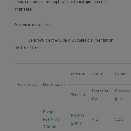
choix de pompe : monophasée automatique ou non,
triphasée.
Autres accessoires :
- Ce produit est équipé d’un câble d’alimentation
de 10 mètres.
Moteur
2800
tr/min
Référence
Désignation
Intensité
Condens
Tension
(A)
(µF)
Pompe
MONO
FEKA VS
4,2
12,5
230 V
550 M