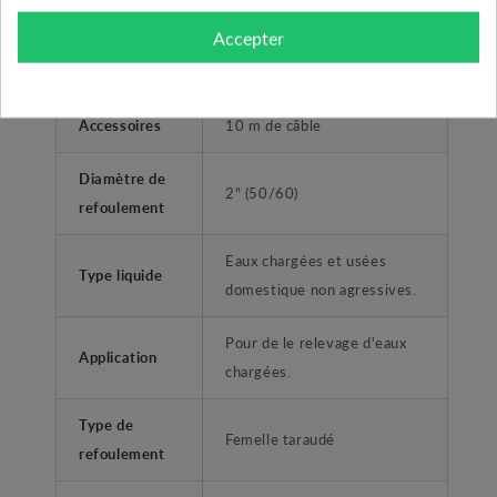
Accepter
Domestique et
Utilisateurs
Professionnel
Accessoires
10 m de câble
Diamètre de
2" (50/60)
refoulement
Eaux chargées et usées
Type liquide
domestique non agressives.
Pour de le relevage d'eaux
Application
chargées.
Type de
Femelle taraudé
refoulement