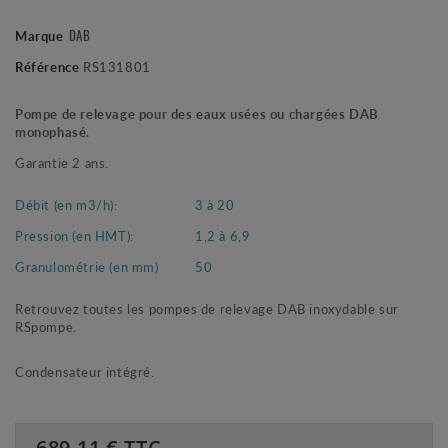
DAB
Marque
Référence
RS131801
Pompe de relevage pour des eaux usées ou chargées DAB
monophasé.
Garantie 2 ans.
Débit (en m3/h):
3 à 20
Pression (en HMT):
1,2 à 6,9
Granulométrie (en mm)
50
Retrouvez toutes les pompes de relevage DAB inoxydable sur
RSpompe.
Condensateur intégré.
689.11
€ TTC