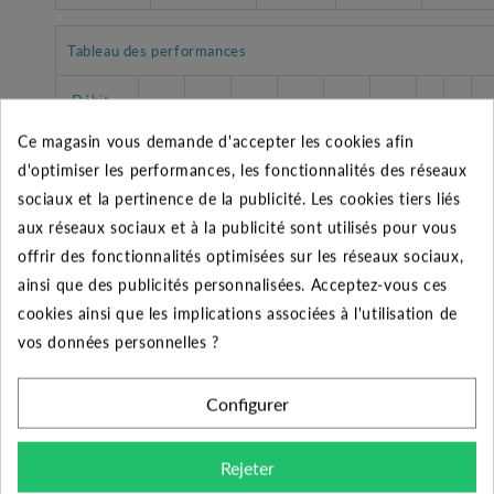
Tableau des performances
Débit
0
3
6
12
18
20
(m3/h)
Ce magasin vous demande d'accepter les cookies afin
d'optimiser les performances, les fonctionnalités des réseaux
Pression
7,4
6,9
6,2
4,1
1,8
1,2
sociaux et la pertinence de la publicité. Les cookies tiers liés
HMT
aux réseaux sociaux et à la publicité sont utilisés pour vous
offrir des fonctionnalités optimisées sur les réseaux sociaux,
ainsi que des publicités personnalisées. Acceptez-vous ces
cookies ainsi que les implications associées à l'utilisation de
CARACTÉRISTIQUES GÉNÉRALES
vos données personnelles ?
Désignation
Pompe FEKA VS 550 M
Configurer
Garantie
2 ans
Rejeter
Fabricant
DAB