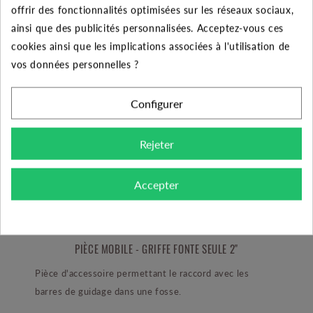
offrir des fonctionnalités optimisées sur les réseaux sociaux,
ainsi que des publicités personnalisées. Acceptez-vous ces
Système de relevage
cookies ainsi que les implications associées à l'utilisation de
DSD PF
vos données personnelles ?
223.68 €
Configurer
Ajouter au panier
Rejeter
Accepter
DESCRIPTION DU PRODUIT
PIÈCE MOBILE - GRIFFE FONTE SEULE 2"
Pièce d'accessoire permettant le raccord avec les
barres de guidage dans une fosse.