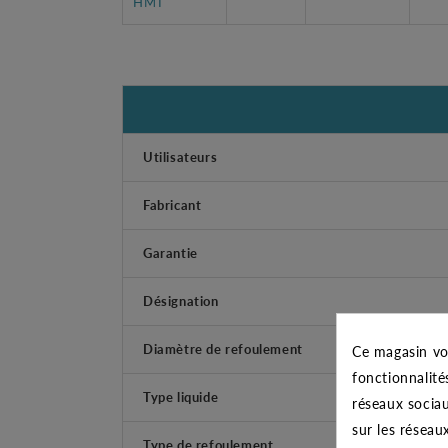
HMT
Utilisateurs
Fabricant
Garantie
Désignation
Diamètre de refoulement
Ce magasin vo
fonctionnalité
Type liquide
réseaux sociau
sur les réseau
Type de refoulement