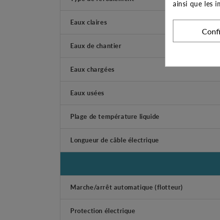
ainsi que les 
Eaux claires
Conf
Eaux de chantier
Eaux chargées
Eaux usées
Plage de température liquide
Longueur de câble électrique
Marche/arrêt automatique (flotteur)
Protection électrique