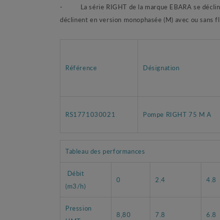
- La série RIGHT de la marque EBARA se décline 
déclinent en version monophasée (M) avec ou sans fl
Référence
Désignation
RS1771030021
Pompe RIGHT 75 M A
Tableau des performances
Débit
0
2.4
4.8
(m3/h)
Pression
8,80
7.8
6.8