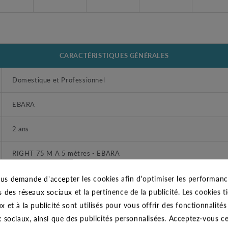
CARACTÉRISTIQUES GÉNÉRALES
Domestique et Professionnel
EBARA
2 ans
RIGHT 75 M A 5 mètres - EBARA
1"1/2 (40/49)
us demande d'accepter les cookies afin d'optimiser les performance
s des réseaux sociaux et la pertinence de la publicité. Les cookies ti
Eaux chargées et usées domestique non agressives.
x et à la publicité sont utilisés pour vous offrir des fonctionnalité
x sociaux, ainsi que des publicités personnalisées. Acceptez-vous c
Femelle taraudé