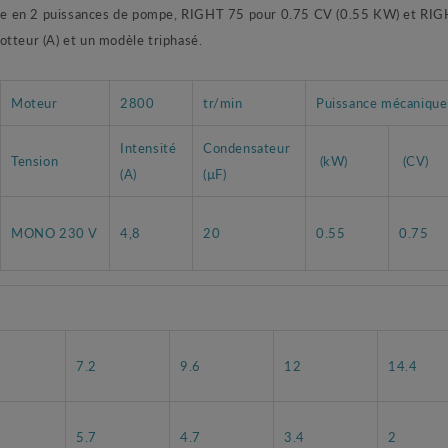
en 2 puissances de pompe, RIGHT 75 pour 0.75 CV (0.55 KW) et RIGH
otteur (A) et un modèle triphasé.
Moteur
2800
tr/min
Puissance mécanique
Intensité
Condensateur
Tension
(kW)
(CV)
(A)
(µF)
MONO 230 V
4,8
20
0.55
0.75
7.2
9.6
12
14.4
5.7
4.7
3.4
2