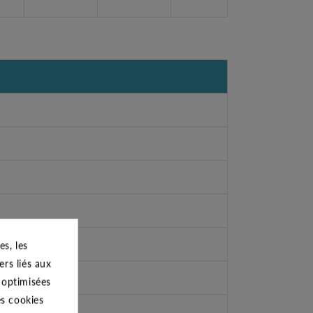
s, les
ers liés aux
s optimisées
es cookies