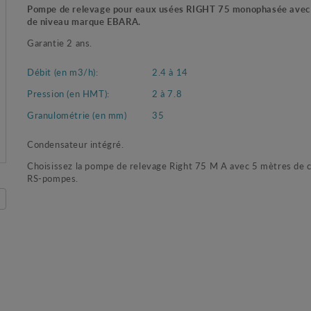
Pompe de relevage pour eaux usées RIGHT 75 monophasée avec 
de niveau marque EBARA.
Garantie 2 ans.
Débit (en m3/h):
2.4 à 14
Pression (en HMT):
2 à 7.8
Granulométrie (en mm)
35
Condensateur intégré.
Choisissez la pompe de relevage Right 75 M A avec 5 mètres de c
RS-pompes.