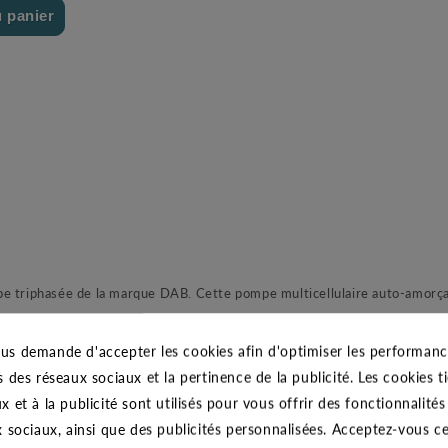
u panier
phasée de la marque DAB. Cette pompe multicellulaire auto-amorçant
us demande d'accepter les cookies afin d'optimiser les performance
s des réseaux sociaux et la pertinence de la publicité. Les cookies ti
tion hydraulique et la surpression d’installations domestiques, le jardi
x et à la publicité sont utilisés pour vous offrir des fonctionnalité
x sociaux, ainsi que des publicités personnalisées. Acceptez-vous c