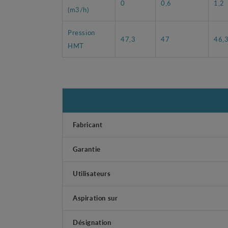
0
0,6
1,2
(m3/h)
Pression
47,3
47
46,
HMT
Fabricant
Garantie
Utilisateurs
Aspiration sur
Désignation