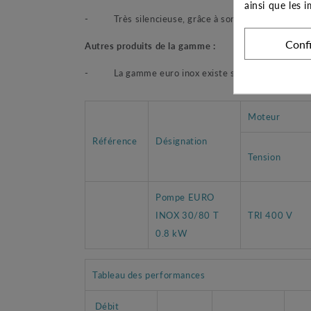
ainsi que les 
- Très silencieuse, grâce à son système multicellu
Conf
Autres produits de la gamme :
- La gamme euro inox existe sous différentes puis
Moteur
Référence
Désignation
Tension
Pompe EURO
INOX 30/80 T
TRI 400 V
0.8 kW
Tableau des performances
Débit