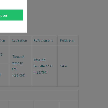
age.
pter
tion
Aspiration
Refoulement
Poids (kg)
55
Taraudé
Taraudé
femelle
femelle 1" G
14.6
1"G
(=26/34)
 F
(=26/34)