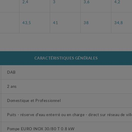
2,4
3
3,6
4,2
3
43,5
41
38
34,8
CARACTÉRISTIQUES GÉNÉRALES
DAB
2 ans
Domestique et Professionnel
Puits - réserve d'eau enterré ou en charge - direct sur réseau de vill
Pompe EURO INOX 30/80 T 0.8 kW