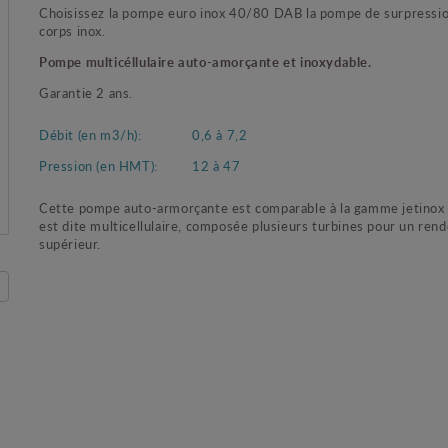
Choisissez la pompe euro inox 40/80 DAB la pompe de surpressi
corps inox.
Pompe multicéllulaire auto-amorçante et inoxydable.
Garantie 2 ans.
Débit (en m3/h):
0,6 à 7,2
Pression (en HMT):
12 à 47
Cette pompe auto-armorçante est comparable à la gamme jetinox 
est dite multicellulaire, composée plusieurs turbines pour un re
supérieur.