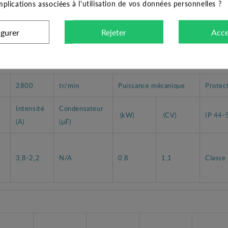
implications associées à l'utilisation de vos données personnelles ?
laire, elle offre un haut rendement dans ses caractéristiques de pomp
igurer
Rejeter
Acce
sances et différentes tensions (triphasée ou monophasée).
2800
tr/min
Puissance mécanique
Protec
Intensité
Condensateur
(kW)
(CV)
IP 44-
(A)
(µF)
3,8-2,2
N/A
0.8
1,1
Classe