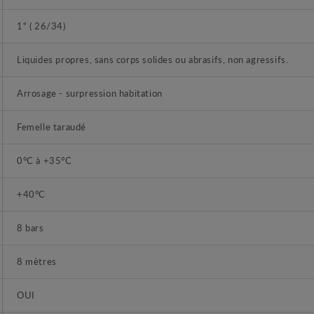
1" ( 26/34)
Liquides propres, sans corps solides ou abrasifs, non agressifs.
Arrosage - surpression habitation
Femelle taraudé
0°C à +35°C
+40°C
8 bars
8 mètres
OUI