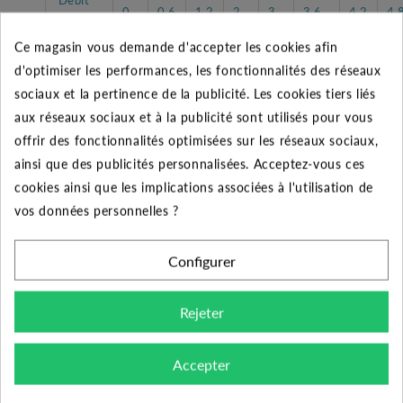
0
0,6
1,2
2
3
3,6
4,2
4,
(m3/h)
Ce magasin vous demande d'accepter les cookies afin
Pression
d'optimiser les performances, les fonctionnalités des réseaux
59
58
57
56
51
47,5
44
39
HMT
sociaux et la pertinence de la publicité. Les cookies tiers liés
aux réseaux sociaux et à la publicité sont utilisés pour vous
offrir des fonctionnalités optimisées sur les réseaux sociaux,
ainsi que des publicités personnalisées. Acceptez-vous ces
CARACTÉRISTIQUES GÉNÉRALES
cookies ainsi que les implications associées à l'utilisation de
vos données personnelles ?
Garantie
2 ans
Configurer
Pompe EURO INOX 40/80
Désignation
M 1 kW
Rejeter
Domestique et
Utilisateurs
Professionnel
Accepter
Puits - réserve d'eau