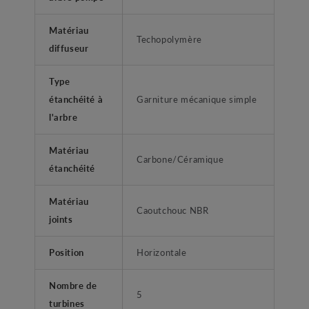
Matériau
Techopolymère
diffuseur
Type
étanchéité à
Garniture mécanique simple
l'arbre
Matériau
Carbone/Céramique
étanchéité
Matériau
Caoutchouc NBR
joints
Position
Horizontale
Nombre de
5
turbines