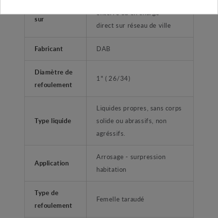
Aspiration
enterré ou en charge -
sur
direct sur réseau de ville
Fabricant
DAB
Diamètre de
1" ( 26/34)
refoulement
Liquides propres, sans corps
Type liquide
solide ou abrassifs, non
agréssifs.
Arrosage - surpression
Application
habitation
Type de
Femelle taraudé
refoulement