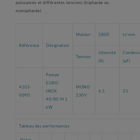
puissances et différentes tensions (triphasée ou
monophasée).
Moteur
2800
tr/min
Référence
Désignation
Intensité
Condens
Tension
(A)
(µF)
Pompe
EURO
4103-
MONO
INOX
6,5
25
0090
230V
40/80 M 1
kW
Tableau des performances
Débit