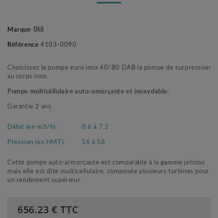
DAB
Marque
Référence
4103-0090
Choisissez la pompe euro inox 40/80 DAB la pompe de surpression
au corps inox.
Pompe multicéllulaire auto-amorçante et inoxydable.
Garantie 2 ans.
Débit (en m3/h):
0,6 à 7,2
Pression (en HMT):
16 à 58
Cette pompe auto-armorçante est comparable à la gamme jetinox
mais elle est dite multicellulaire, composée plusieurs turbines pour
un rendement supérieur.
656.23
€ TTC