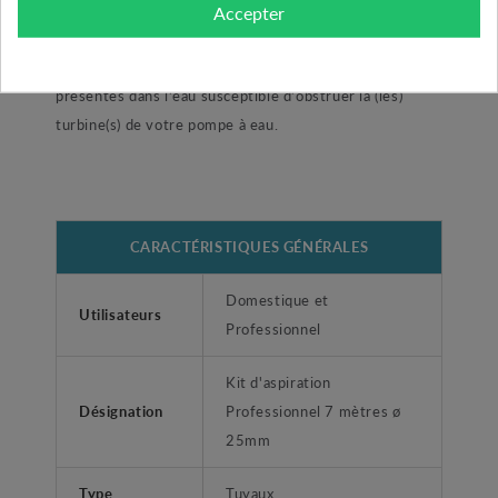
d’aspiration en charge afin de s’assurer d’un bon
Accepter
fonctionnement. Enfin, le kit est équipé d’une crépine
inox permettant de ne pas aspirer les particules
présentes dans l’eau susceptible d’obstruer la (les)
turbine(s) de votre pompe à eau.
CARACTÉRISTIQUES GÉNÉRALES
Domestique et
Utilisateurs
Professionnel
Kit d'aspiration
Désignation
Professionnel 7 mètres ø
25mm
Type
Tuyaux