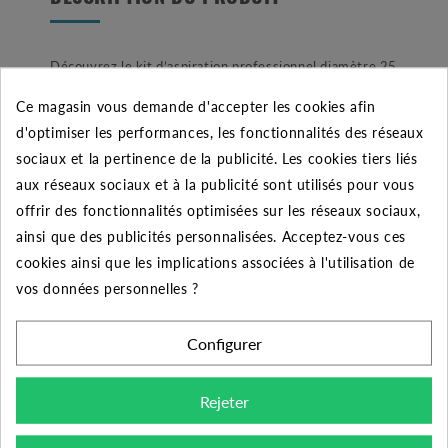
Découvrez le kit d’aspiration professionnel diamètre 25
mm de longueur 7 mètres pour votre pompe de
Ce magasin vous demande d'accepter les cookies afin
surface. Composé d’un tuyau souple et armé de 7
d'optimiser les performances, les fonctionnalités des réseaux
mètres ce kit se veut particulièrement résistant. Aussi,
sociaux et la pertinence de la publicité. Les cookies tiers liés
il est équipé d’une gaine renforcée permettant de
aux réseaux sociaux et à la publicité sont utilisés pour vous
limiter les pliures afin de ne pas détériorer votre tuyau.
offrir des fonctionnalités optimisées sur les réseaux sociaux,
Particulièrement adapté aux pompes Jet 82, 102, 112,
ainsi que des publicités personnalisées. Acceptez-vous ces
132 ainsi que toutes les déclinaisons jetinox et euro
cookies ainsi que les implications associées à l'utilisation de
inox. Ce kit permet de se raccorder sur n’importe quelle
vos données personnelles ?
pompe de surface qui a pour diamètre d’aspiration 1
pouce femelle. Cela à l’aide d’un mamelon laiton mâle 1
Configurer
pouce. A l’extrémité du tuyau de 7 mètres nous
retrouvons un clapet de non-retour à ressort en laiton.
Rejeter
Accessoire indispensable afin d’amorcer votre pompe
de surface, mais également de garder la colonne