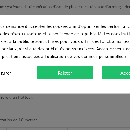
 systèmes de récupération d’eau de pluie et les réseaux d’arrosage do
us demande d'accepter les cookies afin d'optimiser les performance
atique est son dispositif électronique. En effet, cette pompe intellige
s des réseaux sociaux et la pertinence de la publicité. Les cookies ti
nt le démarrage de la pompe en cas d’absence de pression et arrête la 
x et à la publicité sont utilisés pour vous offrir des fonctionnalité
e la pompe, le système de la carte électronique protège la DIVERTRON
x sociaux, ainsi que des publicités personnalisées. Acceptez-vous c
elle effectue de multiple tentative de mise en route afin de détecter u
implications associées à l'utilisation de vos données personnelles ?
ré, la protection intervient automatiquement et arrête la pompe puis
rvice téléchargeable.
igurer
Rejeter
Acce
pes : Le modèle classique, X et Automatique, l’une composé d’une crép
ière d'un flotteur.
tation de 10 mètres.