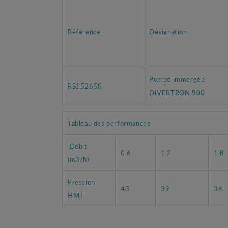
Référence
Désignation
Pompe immergée
RS152650
DIVERTRON 900
Tableau des performances
Débit
0.6
1.2
1.8
(m3/h)
Pression
43
39
36
HMT