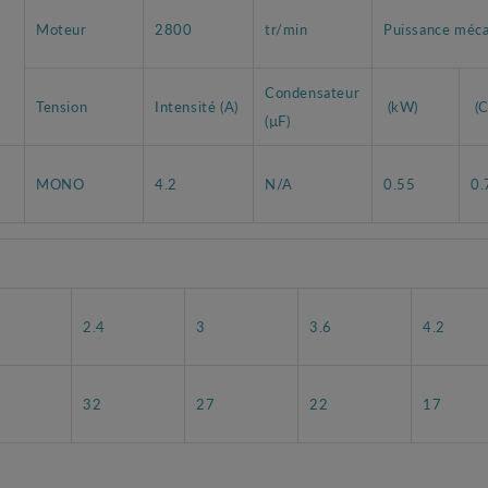
Moteur
2800
tr/min
Puissance méc
Condensateur
Tension
Intensité (A)
(kW)
(C
(µF)
MONO
4.2
N/A
0.55
0.
2.4
3
3.6
4.2
32
27
22
17