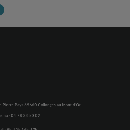
R
e Pierre Pays 69660 Collonges au Mont d'Or
s au :
04 78 33 50 02
udi : 9h-12h 14h-17h