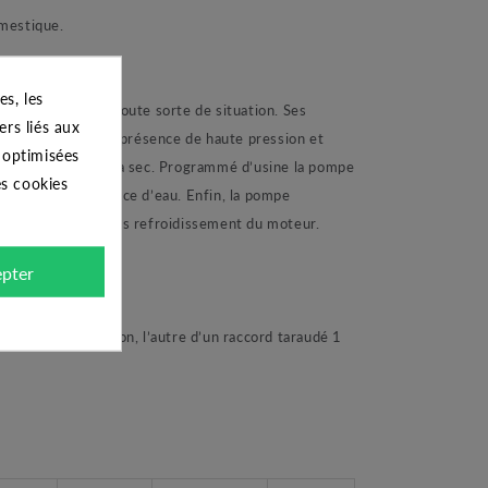
mestique.
s, les
nte s’adapte à toute sorte de situation. Ses
ers liés aux
pompe immergée en présence de haute pression et
s optimisées
 contre la marche à sec. Programmé d’usine la pompe
es cookies
ne nouvelle présence d’eau. Enfin, la pompe
 la redémarre après refroidissement du moteur.
pter
ine d’aspiration, l’autre d’un raccord taraudé 1