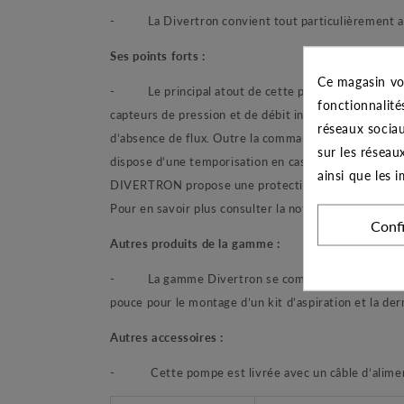
- La Divertron convient tout particulièrement aux
Ses points forts :
Ce magasin vo
- Le principal atout de cette pompe immergée autom
fonctionnalité
capteurs de pression et de débit intégrés permette
réseaux sociau
d’absence de flux. Outre la commande automatique d
sur les réseau
dispose d’une temporisation en cas de manque d’eau, 
ainsi que les 
DIVERTRON propose une protection thermique incorpo
Pour en savoir plus consulter la notice de mise en se
Conf
Autres produits de la gamme :
- La gamme Divertron se compose de 3 types de pom
pouce pour le montage d’un kit d’aspiration et la dern
Autres accessoires :
- Cette pompe est livrée avec un câble d’alimen