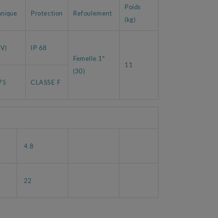
Poids
anique
Protection
Refoulement
(kg)
V)
IP 68
Femelle 1"
11
(30)
75
CLASSE F
4.8
22