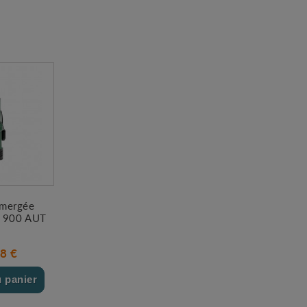
mergée
 900 AUT
8 €
u panier