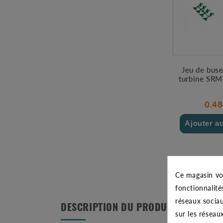
Jeu de buse
turbine SRM
0.48
Ajouter a
Ce magasin vo
fonctionnalité
réseaux sociau
DESCRIPTION DU PRODUIT
sur les réseau