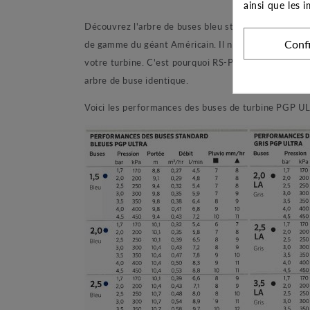
ainsi que les 
Découvrez l'arbre de buses bleu standard de la mar
Conf
de gamme du géant Américain. Il n'est pas rare d'éga
votre turbine. C'est pourquoi RS-Pompes propose le
arbre de buse identique.
Voici les performances des buses de turbine PGP UL