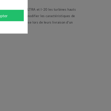
escamotable PGP ULTRA et I-20 les turbines hauts
pter
es espaces verts modifier les caractéristiques de
A et I-20 dispose lors de leurs livraison d'un