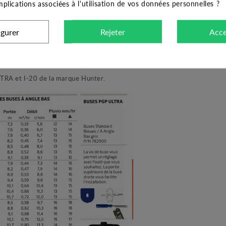
implications associées à l'utilisation de vos données personnelles ?
que Hunter. Ces buses au nombre de 8 de monte sur l'arroseur enterré 
igurer
Rejeter
Acce
rer vos buses supplémentaires et de vouloir en fonction de l'évolution d
s arbres de buses supplémentaires à moindre coût. Les turbines PGP ULTR
TRA et I-20 de la marque Hunter.