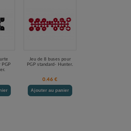
urte
Jeu de 8 buses pour
r PGP
PGP standard- Hunter.
er.
0.46 €
nier
Ajouter au panier