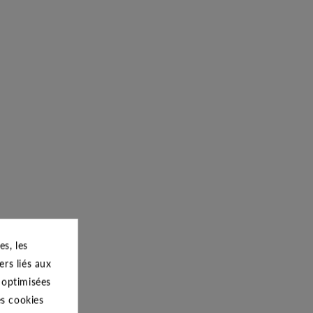
s, les
ers liés aux
s optimisées
es cookies