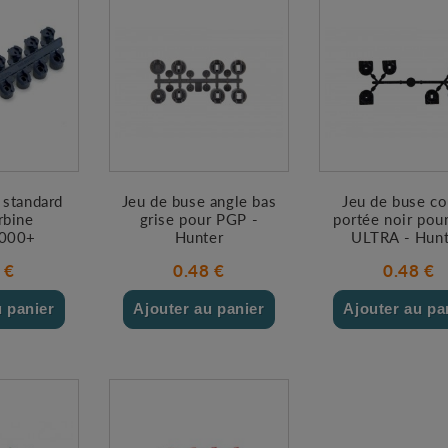
 standard
Jeu de buse angle bas
Jeu de buse co
rbine
grise pour PGP -
portée noir pou
000+
Hunter
ULTRA - Hunt
 €
0.48 €
0.48 €
u panier
Ajouter au panier
Ajouter au pa