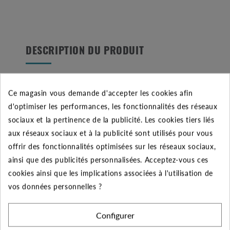
DESCRIPTION DU PRODUIT
Le produit :
Ce magasin vous demande d'accepter les cookies afin
d'optimiser les performances, les fonctionnalités des réseaux
- Le réservoir à vessie 100 L V 10 bars est un
sociaux et la pertinence de la publicité. Les cookies tiers liés
équipement certifié ACS pour installations de
aux réseaux sociaux et à la publicité sont utilisés pour vous
surpression, permettant d’automatiser une pompe et
offrir des fonctionnalités optimisées sur les réseaux sociaux,
d’éviter la corrosion grâce à sa vessie interchangeable.
ainsi que des publicités personnalisées. Acceptez-vous ces
Il convient aux systèmes d’habitation et d’arrosage,
cookies ainsi que les implications associées à l'utilisation de
s'associe à une pompe, et nécessite un gonflage précis
vos données personnelles ?
à 0,2 bar en dessous de la pression de démarrage de la
pompe. Un contrôle biannuel de la pression est
recommandé pour garantir sa longévité. La gamme
Configurer
propose des réservoirs de 5 à 1000 L en formats