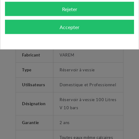
verticaux ou horizontaux.
Rejeter
Accepter
CARACTÉRISTIQUES GÉNÉRALES
Fabricant
VAREM
Type
Réservoir à vessie
Utilisateurs
Domestique et Professionnel
Réservoir à vessie 100 Litres
Désignation
V 10 bars
Garantie
2 ans
Toutes eaux même calcaires