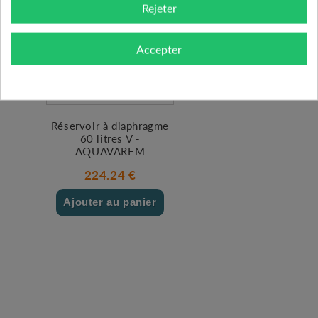
Rejeter
Accepter
Réservoir à diaphragme
60 litres V -
AQUAVAREM
224.24 €
Ajouter au panier