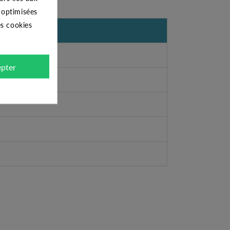
s optimisées
es cookies
pter