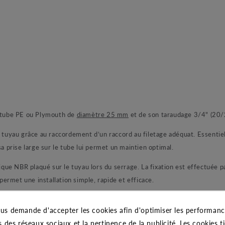
r tube PE ou Plymouth de
diamètre 25 mm
et de son taraudage 3/4" (20/
yau grâce au raccordement d’un raccord au filetage adéquat. Essentielle
sa prise large sur le tube lui permet un maintien optimal.
rique NBR plaqué sur le tuyau lors du serrage. La fixation est effectuée p
 permet une installation simple, rapide et efficace.
une pression nominale de 16 bars maximum.
us demande d'accepter les cookies afin d'optimiser les performance
s des réseaux sociaux et la pertinence de la publicité. Les cookies ti