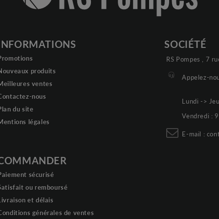
INFORMATIONS
SOCIÉTÉ
Promotions
RS Pompes , 7 ru
Nouveaux produits
Appelez-nou
Meilleures ventes
Contactez-nous
Lundi -> Je
Plan du site
Vendredi :
Mentions légales
E-mail :
con
COMMANDER
Paiement sécurisé
Satisfait ou remboursé
Livraison et délais
Conditions générales de ventes