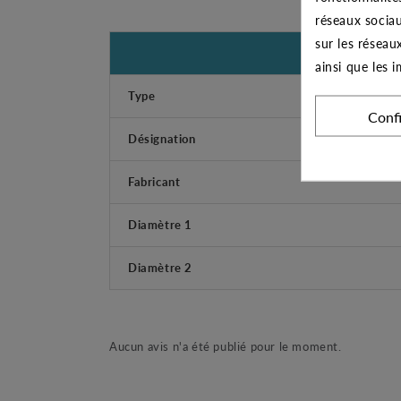
réseaux sociau
sur les réseau
ainsi que les 
Type
Conf
Désignation
Fabricant
Diamètre 1
Diamètre 2
Aucun avis n'a été publié pour le moment.