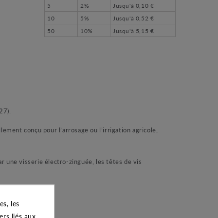
5
2%
Jusqu'à
0,10 €
10
5%
Jusqu'à
0,52 €
50
10%
Jusqu'à
5,15 €
27).
ment conçu pour l’arrosage ou l’irrigation agricole,
ar une visserie électro-zinguée, les têtes de vis
s, les
ers liés aux