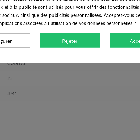
x et à la publicité sont utilisés pour vous offrir des fonctionnalité
x sociaux, ainsi que des publicités personnalisées. Acceptez-vous c
CARACTÉRISTIQUES GÉNÉRALES
implications associées à l'utilisation de vos données personnelles ?
Collier de prise en charge
igurer
Rejeter
Acce
Collier de prise en charge double sortie Ø 25x3/4"
CODITAL
25
3/4"