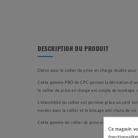
DESCRIPTION DU PRODUIT
Optez pour le collier de prise en charge double pou
Cette gamme PRO de CPC permet la dérivation d’un tu
le collier de prise en charge est simple de montage, 
L’étanchéité du collier est permise grâce un joint to
noyées dans le collier et le blocage anti chute de vis
Cette gamme de collier de prise en charge accepte 
Ce magasin vo
fonctionnalité