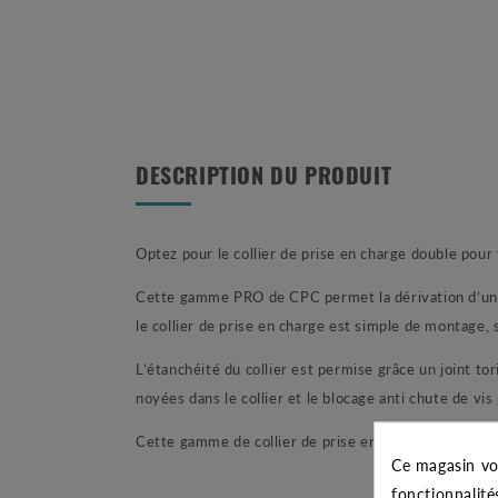
DESCRIPTION DU PRODUIT
Optez pour le collier de prise en charge double pou
Cette gamme PRO de CPC permet la dérivation d’un tu
le collier de prise en charge est simple de montage, 
L’étanchéité du collier est permise grâce un joint to
noyées dans le collier et le blocage anti chute de vis
Cette gamme de collier de prise en charge accepte 
Ce magasin vo
fonctionnalité