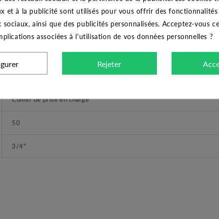
x et à la publicité sont utilisés pour vous offrir des fonctionnalité
x sociaux, ainsi que des publicités personnalisées. Acceptez-vous c
CARACTÉRISTIQUES GÉNÉRALES
implications associées à l'utilisation de vos données personnelles ?
Collier de prise en charge double sortie Ø 50x3/4"
igurer
Rejeter
Acce
CODITAL
Collier de prise en charge
50
3/4"