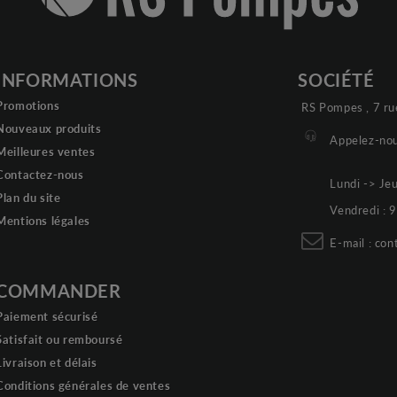
INFORMATIONS
SOCIÉTÉ
Promotions
RS Pompes , 7 ru
Nouveaux produits
Appelez-nou
Meilleures ventes
Contactez-nous
Lundi -> Je
Plan du site
Vendredi :
Mentions légales
E-mail :
con
COMMANDER
Paiement sécurisé
Satisfait ou remboursé
Livraison et délais
Conditions générales de ventes