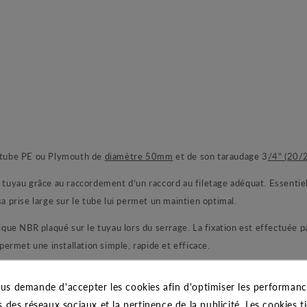
r tube PE ou Plymouth de
diamètre 50mm
et de son taraudage 3
/4" (20/
yau grâce au raccordement d’un raccord au filetage adéquat. Essentielle
sa prise large sur le tube lui permet un maintien optimal.
rique NBR plaqué sur le tuyau lors du serrage. La fixation est effectuée p
 permet une installation simple, rapide et efficace.
une pression nominale de 16 bars maximum.
us demande d'accepter les cookies afin d'optimiser les performance
s des réseaux sociaux et la pertinence de la publicité. Les cookies ti