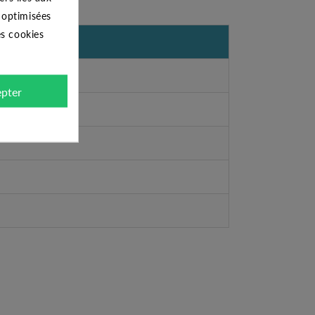
s optimisées
es cookies
pter