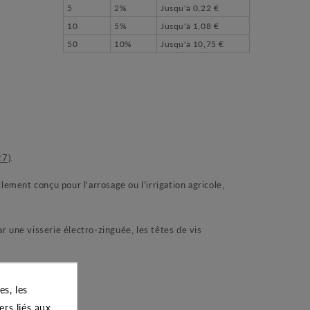
5
2%
Jusqu'à
0,22 €
10
5%
Jusqu'à
1,08 €
50
10%
Jusqu'à
10,75 €
27)
.
ment conçu pour l’arrosage ou l’irrigation agricole,
ar une visserie électro-zinguée, les têtes de vis
s, les
ers liés aux