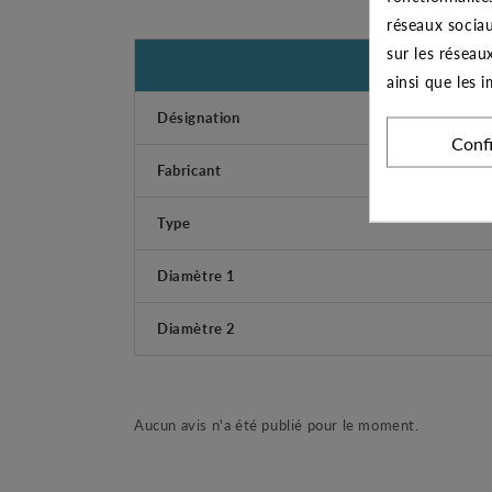
réseaux sociau
sur les réseau
ainsi que les 
Désignation
Conf
Fabricant
Type
Diamètre 1
Diamètre 2
Aucun avis n'a été publié pour le moment.