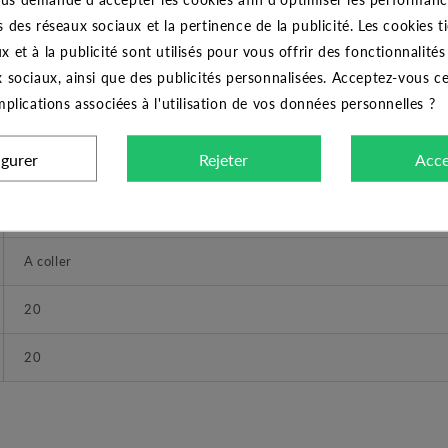
CARACTÉRISTIQUES GÉNÉRALES
s des réseaux sociaux et la pertinence de la publicité. Les cookies ti
x et à la publicité sont utilisés pour vous offrir des fonctionnalité
CODITAL
x sociaux, ainsi que des publicités personnalisées. Acceptez-vous c
implications associées à l'utilisation de vos données personnelles ?
Union PVC égal à coller 20x20
igurer
Rejeter
Acce
Union
16 bars
A coller
20
20