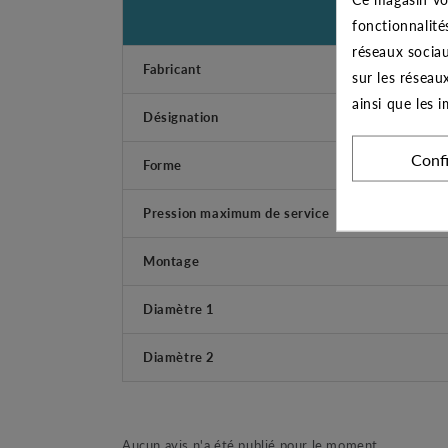
fonctionnalité
réseaux sociau
Fabricant
sur les réseau
ainsi que les 
Désignation
Conf
Forme
Pression maximum de service
Montage
Diamètre 1
Diamètre 2
Aucun avis n'a été publié pour le moment.