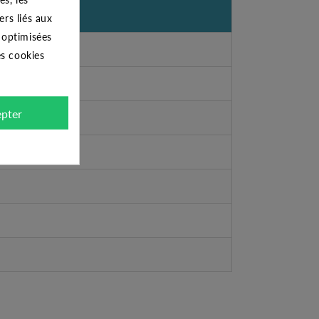
ers liés aux
s optimisées
es cookies
pter