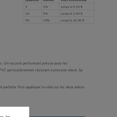
5
2%
Jusqu'à
0,20 €
10
5%
Jusqu'à
1,00 €
50
10%
Jusqu'à
10,00 €
ts. Un raccord performant prévue pour les
PVC particulièrement résistant à pression élevé. Sa
 parfaite. Puis appliquer la colle sur les deux pièces
s, les