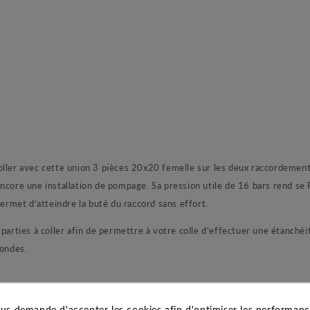
oller avec cette union 3 pièces 20x20 femelle sur les deux raccordemen
ncore une installation de pompage. Sa pression utile de 16 bars rend se 
permet d’atteindre la buté du raccord sans effort.
arties à coller afin de permettre à votre colle d’effectuer une étanchéité
condes.
us demande d'accepter les cookies afin d'optimiser les performance