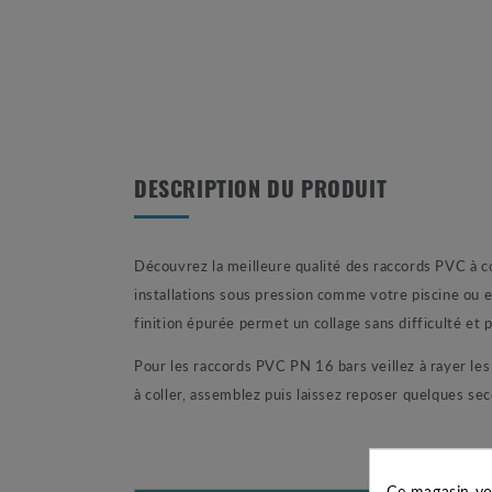
DESCRIPTION DU PRODUIT
Découvrez la meilleure qualité des raccords PVC à c
installations sous pression comme votre piscine ou e
finition épurée permet un collage sans difficulté et 
Pour les raccords PVC PN 16 bars veillez à rayer les p
à coller, assemblez puis laissez reposer quelques se
Ce magasin vo