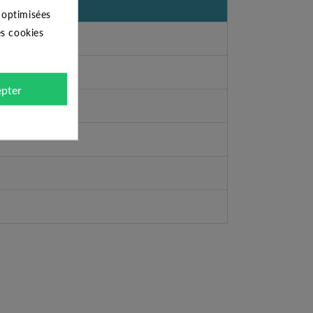
s optimisées
es cookies
pter