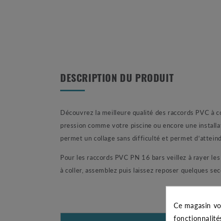
DESCRIPTION DU PRODUIT
Découvrez la meilleure qualité des raccords PVC à c
pression comme votre piscine ou encore une installat
permet un collage sans difficulté et permet d’atteind
Pour les raccords PVC PN 16 bars veillez à rayer les p
à coller, assemblez puis laissez reposer quelques se
Ce magasin vo
fonctionnalité