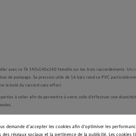
oller avec ce Té 140x140x140 femelle sur les trois raccordements. Un r
ion de pompage. Sa pression utile de 16 bars rend se PVC particulièreme
re la buté du raccord sans effort.
arties à coller afin de permettre à votre colle d’effectuer une étanchéité
condes.
us demande d'accepter les cookies afin d'optimiser les performance
s des réseaux sociaux et la pertinence de la publicité. Les cookies ti