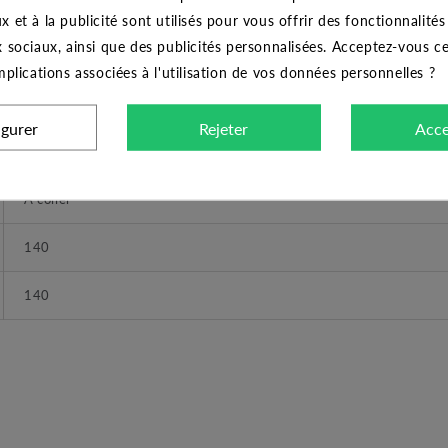
CARACTÉRISTIQUES GÉNÉRALES
x et à la publicité sont utilisés pour vous offrir des fonctionnalité
x sociaux, ainsi que des publicités personnalisées. Acceptez-vous c
Té PVC coller 140x140x140
implications associées à l'utilisation de vos données personnelles ?
CODITAL
igurer
Rejeter
Acce
16 bars
A coller
140
140