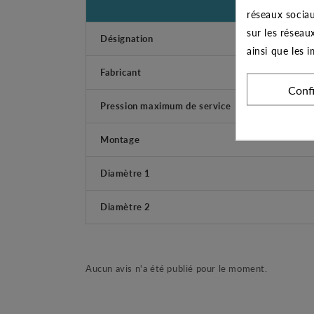
réseaux sociau
sur les réseau
Désignation
ainsi que les 
Fabricant
Conf
Pression maximum de service
Montage
Diamètre 1
Diamètre 2
Aucun avis n'a été publié pour le moment.