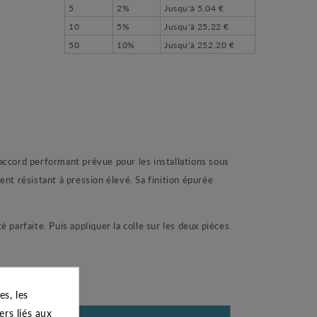
5
2%
Jusqu'à
5,04 €
10
5%
Jusqu'à
25,22 €
50
10%
Jusqu'à
252,20 €
accord performant prévue pour les installations sous
nt résistant à pression élevé. Sa finition épurée
 parfaite. Puis appliquer la colle sur les deux pièces
s, les
ers liés aux