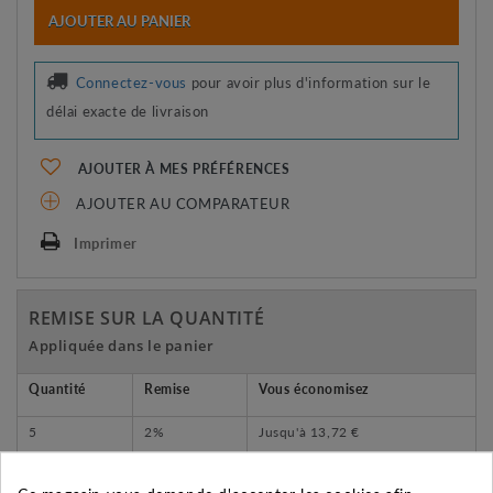
AJOUTER AU PANIER
Connectez-vous
pour avoir plus d'information sur le
délai exacte de livraison
AJOUTER À MES PRÉFÉRENCES
AJOUTER AU COMPARATEUR
Imprimer
REMISE SUR LA QUANTITÉ
Appliquée dans le panier
Quantité
Remise
Vous économisez
5
2%
Jusqu'à
13,72 €
10
5%
Jusqu'à
68,58 €