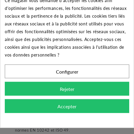
Ce magasin vous demande d'accepter les cookies afin
50
10%
Jusqu'à
685,80 €
d'optimiser les performances, les fonctionnalités des réseaux
sociaux et la pertinence de la publicité. Les cookies tiers liés
aux réseaux sociaux et à la publicité sont utilisés pour vous
offrir des fonctionnalités optimisées sur les réseaux sociaux,
ainsi que des publicités personnalisées. Acceptez-vous ces
DESCRIPTION DU PRODUIT
cookies ainsi que les implications associées à l'utilisation de
vos données personnelles ?
Découvrez la croix galvanisée de diamètre 4" pour le
raccordement de vos tuyauteries.
Configurer
Domaine d'application :
distribution d'eau, d'eau
Rejeter
potable, de gaz, de vapeur, de liquide et de gaz non
corrosifs. Systèmes CVC.
Accepter
Conception, fabrication et contrôle :
- Les raccordements sont fabriqués conformément aux
normes EN 10242 et ISO 49.