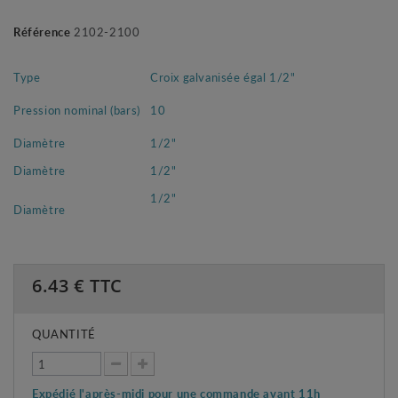
Référence
2102-2100
Type
Croix galvanisée égal 1/2"
Pression nominal (bars)
10
Diamètre
1/2"
Diamètre
1/2"
1/2"
Diamètre
6.43
€ TTC
QUANTITÉ
Expédié l'après-midi pour une commande avant 11h