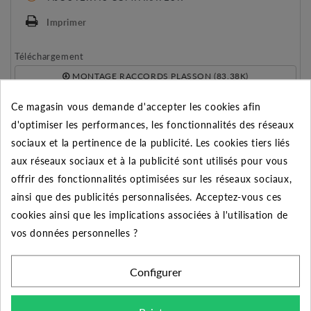
Imprimer
Téléchargement
MONTAGE RACCORDS PLASSON (83.38K)
7840 PLASSON (1.02M)
Ce magasin vous demande d'accepter les cookies afin
d'optimiser les performances, les fonctionnalités des réseaux
REMISE SUR LA QUANTITÉ
sociaux et la pertinence de la publicité. Les cookies tiers liés
Appliquée dans le panier
aux réseaux sociaux et à la publicité sont utilisés pour vous
offrir des fonctionnalités optimisées sur les réseaux sociaux,
Quantité
Remise
Vous économisez
ainsi que des publicités personnalisées. Acceptez-vous ces
5
2%
Jusqu'à
0,57 €
cookies ainsi que les implications associées à l'utilisation de
vos données personnelles ?
10
5%
Jusqu'à
2,84 €
50
10%
Jusqu'à
28,40 €
Configurer