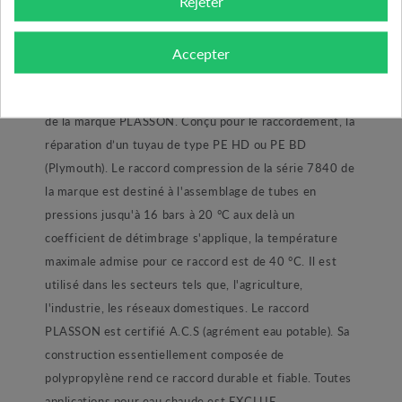
Rejeter
DESCRIPTION DU PRODUIT
Accepter
Té à 90° compression fileté diamètre 20x1/2"x20 mm
de la marque PLASSON. Conçu pour le raccordement, la
réparation d’un tuyau de type PE HD ou PE BD
(Plymouth). Le raccord compression de la série 7840 de
la marque est destiné à l'assemblage de tubes en
pressions jusqu'à 16 bars à 20 °C aux delà un
coefficient de détimbrage s'applique, la température
maximale admise pour ce raccord est de 40 °C. Il est
utilisé dans les secteurs tels que, l'agriculture,
l'industrie, les réseaux domestiques. Le raccord
PLASSON est certifié A.C.S (agrément eau potable). Sa
construction essentiellement composée de
polypropylène rend ce raccord durable et fiable. Toutes
applications pour eau chaude est EXCLUE.